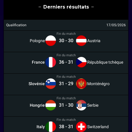
Derniers résultats
Qualification
17/05/2026
Fin du match
30
-
30
Pologne
Austria
Fin du match
36
-
31
France
République tchèque
Fin du match
31
-
29
Slovénie
Monténégro
Fin du match
31
-
30
Hongrie
Serbie
Fin du match
38
-
31
Italy
Switzerland