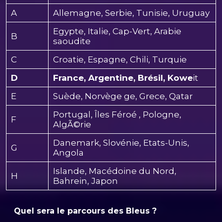
A
Allemagne, Serbie, Tunisie, Uruguay
Egypte, Italie, Cap-Vert, Arabie
B
saoudite
C
Croatie, Espagne, Chili, Turquie
D
France, Argentine, Brésil, Kowe
it
E
Suède, Norvège ge, Grece, Qatar
Portugal, Îles Féroé , Pologne,
F
AlgÃ©rie
Danemark, Slovénie, Etats-Unis,
G
Angola
Islande, Macédoine du Nord,
H
Bahrein, Japon
Quel sera le parcours des Bleus ?