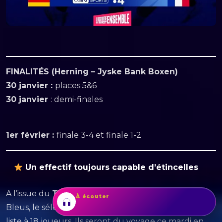
FINALITÉS (Herning – Jyske Bank Boxen)
30 janvier :
places 5&6
30 janvier
: demi-finales
1er février :
finale 3-4 et finale 1-2
Un effectif toujours capable d’étincelles
A l’issue du
Tournoi de France
remporté par les
À écouter
IDGAF
Dua Lipa
Bleus, le sélectionneur
Guillaume Gille
a réduit la
liste à 18 joueurs. Ils seront du voyage ce mardi en