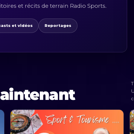
itoires et récits de terrain Radio Sports.
asts et vidéos
Reportages
T
aintenant
U
c