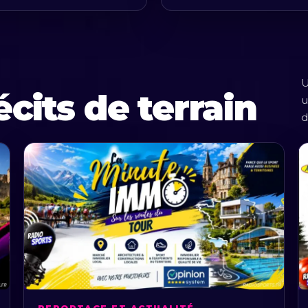
U
écits de terrain
u
d