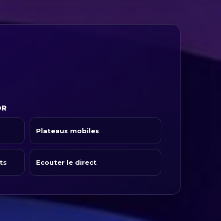
OR
Plateaux mobiles
ts
Ecouter le direct