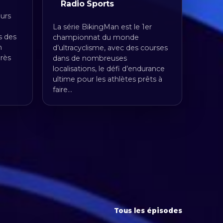
Radio Sports
ours
La série BikingMan est le 1er
s des
championnat du monde
n
d’ultracyclisme, avec des courses
près
dans de nombreuses
localisations, le défi d’endurance
ultime pour les athlètes prêts à
faire…
Tous les épisodes