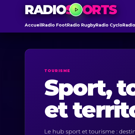
RADIO
SPORTS
Accueil
Radio Foot
Radio Rugby
Radio Cyclo
Radio
TOURISME
Sport, 
et territ
Le hub sport et tourisme : dest