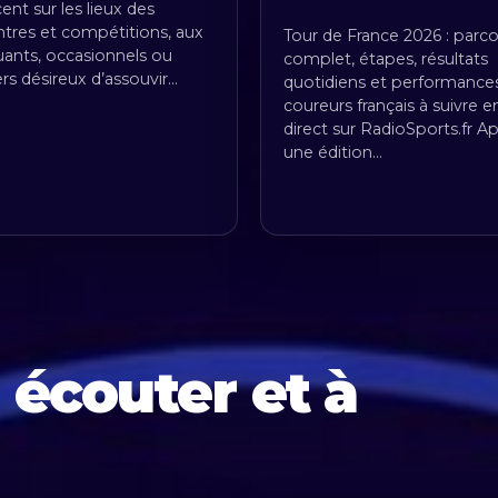
ent sur les lieux des
tres et compétitions, aux
Tour de France 2026 : parc
uants, occasionnels ou
complet, étapes, résultats
ers désireux d’assouvir…
quotidiens et performance
coureurs français à suivre e
direct sur RadioSports.fr A
une édition…
à écouter et à