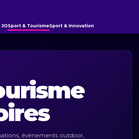
 JO
Sport & Tourisme
Sport & Innovation
tourisme
oires
inations, événements outdoor,