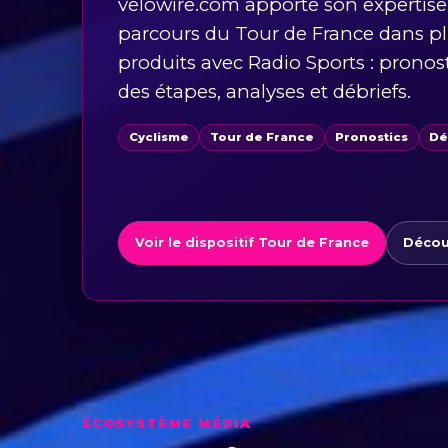
velowire.com apporte son expertise
parcours du Tour de France dans pl
produits avec Radio Sports : pronos
des étapes, analyses et débriefs.
Cyclisme
Tour de France
Pronostics
Dé
Voir le dispositif Tour de France
Décou
ÉCOSYSTÈME MÉDIA