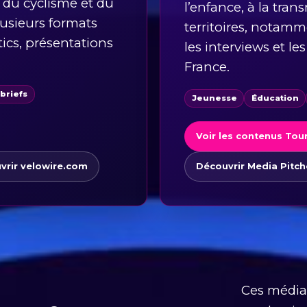
 du cyclisme et du
l’enfance, à la tran
usieurs formats
territoires, notamme
tics, présentations
les interviews et le
France.
briefs
Jeunesse
Éducation
Voir les contenus Tou
vrir velowire.com
Découvrir Media Pitc
Ces médias 