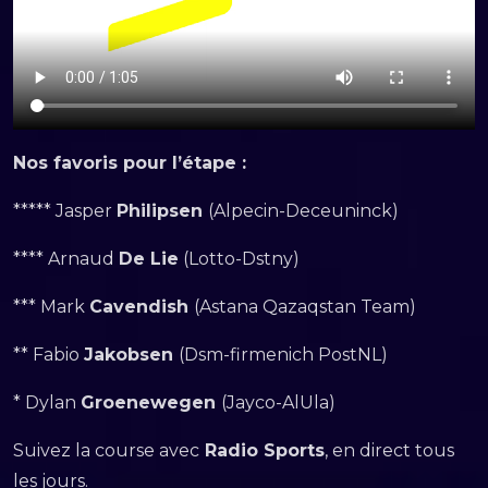
Nos favoris pour l’étape :
***** Jasper
Philipsen
(Alpecin-Deceuninck)
**** Arnaud
De Lie
(Lotto-Dstny)
*** Mark
Cavendish
(Astana Qazaqstan Team)
** Fabio
Jakobsen
(Dsm-firmenich PostNL)
* Dylan
Groenewegen
(Jayco-AlUla)
Suivez la course avec
Radio Sports
, en direct tous
les jours.