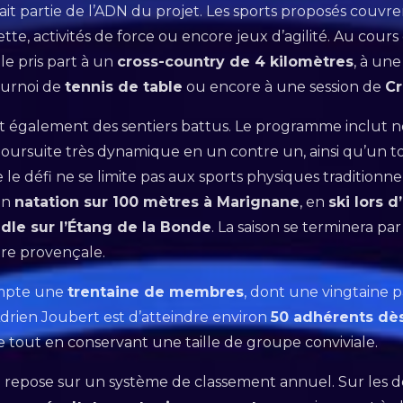
 fait partie de l’ADN du projet. Les sports proposés couvre
e, activités de force ou encore jeux d’agilité. Au cours d
le pris part à un
cross-country de 4 kilomètres
, à un
ournoi de
tennis de table
ou encore à une session de
Cr
tent également des sentiers battus. Le programme incl
poursuite très dynamique en un contre un, ainsi qu’un to
 le défi ne se limite pas aux sports physiques traditionnel
en
natation sur 100 mètres à Marignane
, en
ski lors 
dle sur l’Étang de la Bonde
. La saison se terminera pa
ure provençale.
ompte une
trentaine de membres
, dont une vingtaine 
Adrien Joubert est d’atteindre environ
50 adhérents dès
 tout en conservant une taille de groupe conviviale.
 repose sur un système de classement annuel. Sur les 