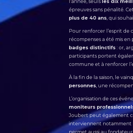
l’année, seuls
les dix meil
épreuves sans pénalité. Cet
plus de 40 ans
, qui souha
Pour renforcer l’esprit de
récompenses a été mis en p
badges distinctifs
: or, a
participants portent égal
commune et à renforcer l’e
À la fin de la saison, le 
personnes
, une récompens
L’organisation de ces événe
moniteurs professionnel
Joubert peut également co
interviennent notamment su
permet aussi au fondateur 