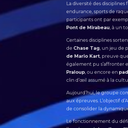
La diversité des disciplines
endurance, sports de raquett
participants ont par exemp
Pont de Mirabeau
, à un t
Certaines disciplines sor
de
Chase Tag
, un jeu de 
de Mario Kart
, preuve que
également pu s’affronter 
Praloup
, ou encore en
pad
clin d’œil assumé à la cult
Aujourd’hui, le groupe c
aux épreuves. L’objectif d’
de consolider la dynamique
Le fonctionnement du défi