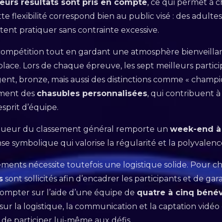
leurs résultats sont pris en compte
, ce qui permet à
te flexibilité correspond bien au public visé : des adulte
itent pratiquer sans contrainte excessive.
 compétition tout en gardant une atmosphère bienveilla
lace. Lors de chaque épreuve, les sept meilleurs partici
rgent, bronze, mais aussi des distinctions comme « champio
ement des
chasubles personnalisées
, qui contribuent à
sprit d’équipe.
vainqueur du classement général remporte un
week-end à
e symbolique qui valorise la régularité et la polyvalence
ments nécessite toutefois une logistique solide. Pour ch
s
sont sollicités afin d’encadrer les participants et de gara
mpter sur l’aide d’une équipe de
quatre à cinq béné
r la logistique, la communication et la captation vidéo
de participer lui-même aux défis.