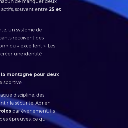
 chacun de manquer deux
s actifs, souvent entre
25 et
nte, un système de
pants reçoivent des
n » ou « excellent ». Les
 créer une identité
 la montagne pour deux
 sportive.
aque discipline, des
ntir la sécurité. Adrien
voles
par événement. Ils
 des épreuves, ce qui