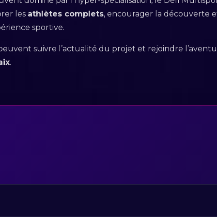
vent dominé par l’hyper-spécialisation, le Défi Multispo
brer les
athlètes complets
, encourager la découverte et 
érience sportive.
euvent suivre l’actualité du projet et rejoindre l’aventur
aix
.