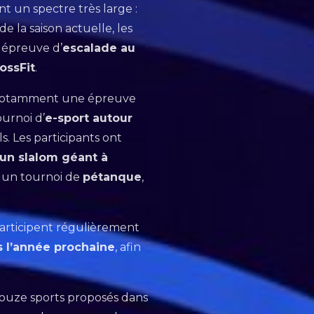
nt un spectre très large :
e la saison actuelle, les
e épreuve d’
escalade au
ossFit
.
ut notamment une épreuve
urnoi d’
e-sport autour
s. Les participants ont
d’un slalom géant à
r un tournoi de
pétanque
,
participent régulièrement
 l’année prochaine
, afin
douze sports proposés dans