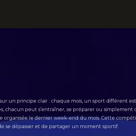
ur un principe clair : chaque mois, un sport différent es
, chacun peut s’entraîner, se préparer ou simplement dé
e organisée le dernier week-end du mois. Cette compétiti
 de se dépasser et de partager un moment sportif.