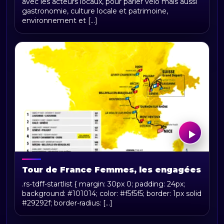
avec les acteurs locaux, pour parler vélo mais aussi
gastronomie, culture locale et patrimoine,
environnement et [...]
Tour de France Femmes, les engagées
.rs-tdff-startlist { margin: 30px 0; padding: 24px;
background: #101014; color: #f5f5f5; border: 1px solid
#29292f; border-radius: [...]