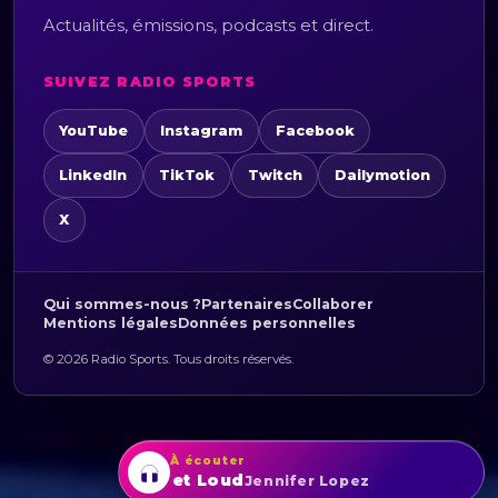
Actualités, émissions, podcasts et direct.
SUIVEZ RADIO SPORTS
YouTube
Instagram
Facebook
LinkedIn
TikTok
Twitch
Dailymotion
X
Qui sommes-nous ?
Partenaires
Collaborer
Mentions légales
Données personnelles
© 2026 Radio Sports. Tous droits réservés.
À écouter
Let's Get Loud
Jennifer Lopez