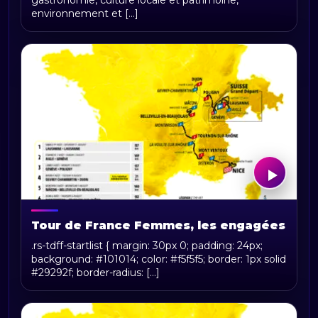
gastronomie, culture locale et patrimoine,
environnement et [...]
Tour de France Femmes, les engagées
.rs-tdff-startlist { margin: 30px 0; padding: 24px;
background: #101014; color: #f5f5f5; border: 1px solid
#29292f; border-radius: [...]