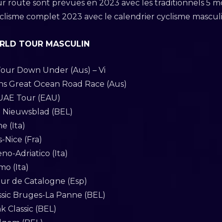
ur route sont prévues en 2023 avec les traditionnels 5
cyclisme complet 2023 avec le calendrier cyclisme masculi
ORLD TOUR MASCULIN
 Tour Down Under (Aus) – Vi
ans Great Ocean Road Race (Aus)
 UAE Tour (EAU)
et Nieuwsblad (BEL)
e (Ita)
s-Nice (Fra)
no-Adriatico (Ita)
mo (Ita)
ur de Catalogne (Esp)
ssic Bruges-La Panne (BEL)
k Classic (BEL)