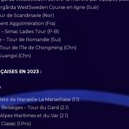
årgårda WestSweden Course en ligne (Suè)
ur de Scandinavie (Nor)
ient Aggolmération (Fra)
– Simac Ladies Tour (P-B)
e – Tour de Romandie (Sui)
 Tour de l’île de Chongming (Chn)
Guangxi (Chn)
ÇAISES EN 2023 :
s
ste de Marseille La Marseillaise (1.1)
e Bessèges – Tour du Gard (2.1)
Alpes Maritimes et du Var (2.1)
lassic (1.Pro)