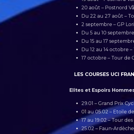
20 août – Postnord V
Du 22 au 27 août – To
2 septembre – GP Lor
Du 5 au 10 septembre 
Du 15 au 17 septembr
Du 12 au 14 octobre –
17 octobre – Tour de 
LES COURSES UCI FRAN
Elites et Espoirs Homme
29.01 – Grand Prix Cycli
01 au 05.02 – Etoile d
17 au 19.02 – Tour des 
25.02 – Faun-Ardèche C