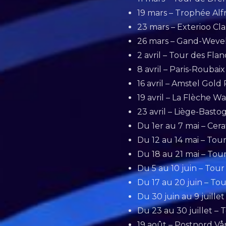
19 mars – Trophée Alfr
23 mars – Exterioo Cl
26 mars – Gand-Weve
2 avril – Tour des Fla
8 avril – Paris-Roubai
16 avril – Amstel Gold
19 avril – La Flèche W
23 avril – Liège-Basto
Du 1er au 7 mai – Cera
Du 12 au 14 mai – Tou
Du 18 au 21 mai – Tou
Du 5 au 10 juin – Tou
Du 17 au 20 juin – Tou
Du 30 juin au 9 juillet 
Du 23 au 30 juillet – 
19 août – Postnord V