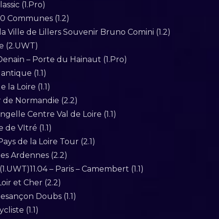
ssic (1.Pro)
00 Communes (1.2)
a Ville de Lillers Souvenir Bruno Comini (1.2)
ce (2.UWT)
Denain – Porte du Hainaut (1.Pro)
lantique (1.1)
 la Loire (1.1)
r de Normandie (2.2)
gelle Centre Val de Loire (1.1)
 de VItré (1.1)
ays de la Loire Tour (2.1)
des Ardennes (2.2)
(1.UWT)11.04 – Paris – Camembert (1.1)
oir et Cher (2.2)
Besançon Doubs (1.1)
liste (1.1)