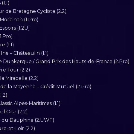
(1.1)
ur de Bretagne Cycliste (2.2)
 Morbihan (1.Pro)
Espoirs (1.2U)
1.Pro)
e (1.1)
lne – Châteaulin (1.1)
 de Dunkerque / Grand Prix des Hauts-de-France (2.Pro)
ère Tour (2.2)
a Mirabelle (2.2)
 de la Mayenne – Crédit Mutuel (2.Pro)
1.2)
assic Alpes-Maritimes (1.1)
 l’Oise (2.2)
um du Dauphiné (2.UWT)
re-et-Loir (2.2)