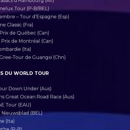
assics d’Hambourg (All)
enelux Tour (P-B/BEL)
tembre – Tour d’Espagne (Esp)
e Classic (Fra)
Prix de Québec (Can)
Prix de Montréal (Can)
ombardie (Ita)
– Gree-Tour de Guangxi (Chn)
ES DU WORLD TOUR
 Tour Down Under (Aus)
ans Great Ocean Road Race (Aus)
UAE Tour (EAU)
et Nieuwsblad (BEL)
e (Ita)
nthe (P-B)