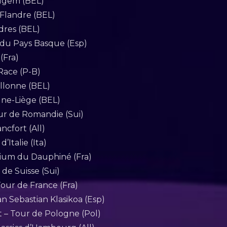
lgem (BEL)
 Flandre (BEL)
ndres (BEL)
r du Pays Basque (Esp)
 (Fra)
 Race (P-B)
allonne (BEL)
gne-Liège (BEL)
our de Romandie (Sui)
ncfort (All)
’Italie (Ita)
érium du Dauphiné (Fra)
 de Suisse (Sui)
 Tour de France (Fra)
San Sebastian Klasikoa (Esp)
t – Tour de Pologne (Pol)