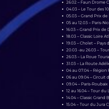
26.02 – Faun Drome Cla
04.03 – Le Tour des 1
05.03 – Grand Prix de l
05 au 12.03 – Paris-Ni
16.03 – Grand Prix de 
18.03 – Classic Loire At
19.03 – Cholet – Pays de
20.03 -au 26.03 – Tou
26.03 – La Roue Touran
31.03 – La Route Adélie
04 au 07.04 – Région P
06 au 09.04 – Circuit 
09.04 – Paris-Roubaix 
12 au 16.04 – Tour du L
14.04 – Classic Grand 
15.04 – Tour du Jura Cyc