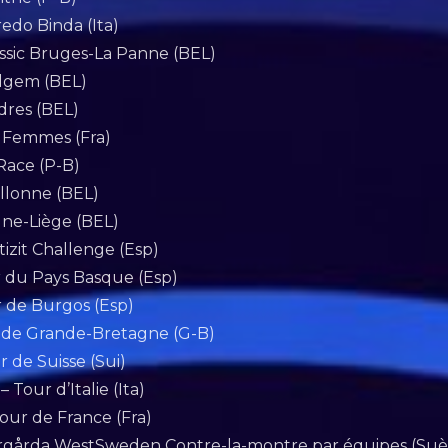
edo Binda (Ita)
assic Bruges-La Panne (BEL)
lgem (BEL)
ndres (BEL)
x Femmes (Fra)
 Race (P-B)
allonne (BEL)
gne-Liège (BEL)
tizit Challenge (Esp)
r du Pays Basque (Esp)
r de Burgos (Esp)
r de Grande-Bretagne (G-B)
r de Suisse (Sui)
– Tour d’Italie (Ita)
Tour de France (Fra)
årgårda WestSweden Contre-la-montre par équipes (Suè