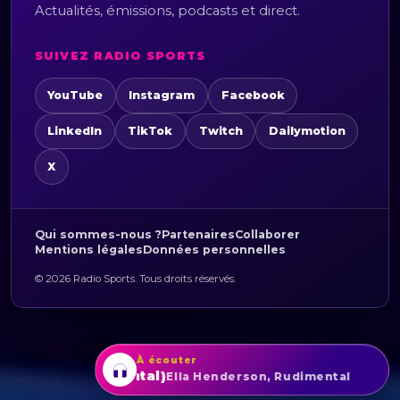
Actualités, émissions, podcasts et direct.
SUIVEZ RADIO SPORTS
YouTube
Instagram
Facebook
LinkedIn
TikTok
Twitch
Dailymotion
X
Qui sommes-nous ?
Partenaires
Collaborer
Mentions légales
Données personnelles
© 2026 Radio Sports. Tous droits réservés.
À écouter
(feat. Rudimental)
Ella Henderson, Rudimental