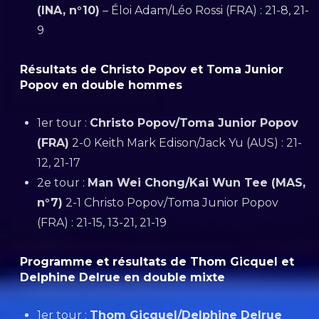
(INA, n°10)
– Éloi Adam/Léo Rossi (FRA) : 21-8, 21-
9
Résultats de Christo Popov et Toma Junior
Popov en double hommes
1er tour :
Christo Popov/Toma Junior Popov
(FRA)
2-0 Keith Mark Edison/Jack Yu (AUS) : 21-
12, 21-17
2e tour :
Man Wei Chong/Kai Wun Tee (MAS,
n°7)
2-1 Christo Popov/Toma Junior Popov
(FRA) : 21-15, 13-21, 21-19
Programme et résultats de Thom Gicquel et
Delphine Delrue en double mixte
1er tour :
Thom Gicquel/Delphine Delrue