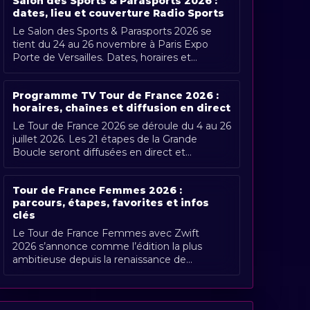
Salon des Sports & Parasports 2026 :
dates, lieu et couverture Radio Sports
Le Salon des Sports & Parasports 2026 se
tient du 24 au 26 novembre à Paris Expo
Porte de Versailles. Dates, horaires et
couverture Radio Sports.
Programme TV Tour de France 2026 :
horaires, chaînes et diffusion en direct
Le Tour de France 2026 se déroule du 4 au 26
juillet 2026. Les 21 étapes de la Grande
Boucle seront diffusées en direct et
gratuitement en France par France [...]
Tour de France Femmes 2026 :
parcours, étapes, favorites et infos
clés
Le Tour de France Femmes avec Zwift
2026 s’annonce comme l’édition la plus
ambitieuse depuis la renaissance de
l’épreuve. Organisée du 1er au 9 août 2026,
[...]