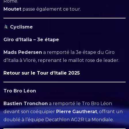
Rome.
Moutet
passe également ce tour.
Cyclisme
Giro d’Italia – 3e étape
Mads Pedersen
a remporté la 3e étape du Giro
d’Italia à Vlorë, reprenant le maillot rose de leader.
Retour sur le Tour d’Italie 2025
Tro Bro Léon
Bastien Tronchon
a remporté le Tro Bro Léon
devant son coéquipier
Pierre
Gautherat
, offrant un
doublé à l’équipe Decathlon AG2R La Mondiale.