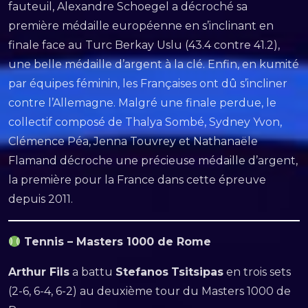
fauteuil, Alexandre Schoegel a décroché sa
première médaille européenne en s’inclinant en
finale face au Turc Berkay Uslu (43.4 contre 41.2),
une belle médaille d’argent à la clé. Enfin, en kumité
par équipes féminin, les Françaises ont dû s’incliner
contre l’Allemagne. Malgré une finale perdue, le
collectif composé de Thalya Sombé, Sydney Yvon,
Clémence Péa, Jenna Touvrey et Nathanaële
Flamand décroche une précieuse médaille d’argent,
la première pour la France dans cette épreuve
depuis 2011.
Tennis – Masters 1000 de Rome
Arthur Fils
a battu
Stefanos
Tsitsipas
en trois sets
(2-6, 6-4, 6-2) au deuxième tour du Masters 1000 de