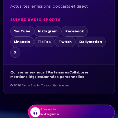
Actualités, émissions, podcasts et direct.
SUIVEZ RADIO SPORTS
YouTube
Instagram
Facebook
LinkedIn
TikTok
Twitch
Dailymotion
X
Qui sommes-nous ?
Partenaires
Collaborer
Mentions légales
Données personnelles
© 2026 Radio Sports. Tous droits réservés.
À écouter
ME
Steve Angello