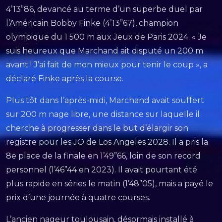
4’13”86, devancé au terme d’un superbe duel par
l’Américain Bobby Finke (4’13”67), champion
olympique du 1 500 m aux Jeux de Paris 2024. « Je
suis heureux que Marchand ait disputé un 200 m
avant ! J’ai fait de mon mieux pour tenir le coup », a
déclaré Finke après la course.
Plus tôt dans l’après-midi, Marchand avait souffert
sur 200 m nage libre, une distance sur laquelle il
cherche à progresser dans le but d’élargir son
registre pour les JO de Los Angeles 2028. Il a pris la
8e place de la finale en 1’49”66, loin de son record
personnel (1’46”44 en 2023). Il avait pourtant été
plus rapide en séries le matin (1’48”05), mais a payé le
prix d’une journée à quatre courses.
L’ancien nageur toulousain, désormais installé à