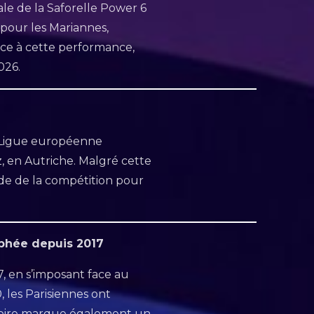
ale de la Saforelle Power 6
pour les Mariannes,
âce à cette performance,
026.
a Ligue européenne
z, en Autriche. Malgré cette
ade de la compétition pour
ophée depuis 2017
7, en s’imposant face au
 les Parisiennes ont
ictoire marque également un