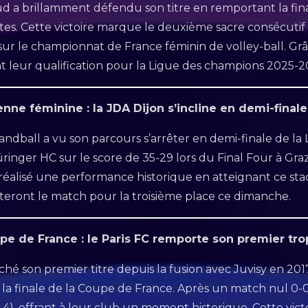
oud a brillamment défendu son titre en remportant la fin
s. Cette victoire marque le deuxième sacre consécutif 
sur le championnat de France féminin de volley-ball. Gr
 leur qualification pour la Ligue des champions 2025-2
nne féminine : la JDA Dijon s’incline en demi-finale
ndball a vu son parcours s’arrêter en demi-finale de l
ringer HC sur le score de 35-29 lors du Final Four à Gra
t réalisé une performance historique en atteignant ce st
puteront le match pour la troisième place ce dimanche.
upe de France : le Paris FC remporte son premier tr
ché son premier titre depuis la fusion avec Juvisy en 201
 la finale de la Coupe de France. Après un match nul 0-0,
5-4), offrant à leur club un moment historique. Cette v