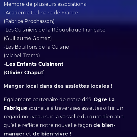
Membre de plusieurs associations:
-Academie Culinaire de France
(Fabrice Prochasson)
-Les Cuisiniers de la République Française
(Guillaume Gomez)
-Les Bouffons de la Cuisine
(Michel Trama)
–
Les Enfants Cuisinent
(
Olivier Chaput
)
Manger local dans des assiettes locales !
Également partenaire de notre défi,
Ogre La
Fabrique
souhaite à travers ses assiettes offrir un
regard nouveau sur la vaisselle du quotidien afin
qu’elle reflète notre nouvelle façon
de bien-
manger
et
de bien-vivre !