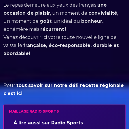
Le repas demeure aux yeux des français
une
occasion de plaisir
, un moment de
convivialité
,
un moment de
goût
, un idéal du
bonheur
…
éphémère mais
récurrent
!
Venez découvrir ici votre toute nouvelle ligne de
vaisselle
française, éco-responsable, durable et
abordable!
Pour
tout savoir sur notre défi recette régionale
c’est ici
MAILLAGE RADIO SPORTS
À lire aussi sur Radio Sports