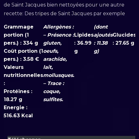
de Saint Jacques bien nettoyées pour une autre
recette: Des tripes de Saint Jacques par exemple
Grammage
Allergènes :
(dont
(
portion (1
– Présence :
Lipides
ajoutés
Glucides
s
pers.) : 334 g
gluten,
: 36.99
: 11.38
: 27.65 g
:
Coût portion (1
oeufs,
g
g)
g
pers.) : 3.58 €
arachide,
Valeurs
lait,
nutritionnelles
mollusques.
:
– Trace :
Protéines :
coque,
18.27 g
sulfites.
Energie :
516.63 Kcal