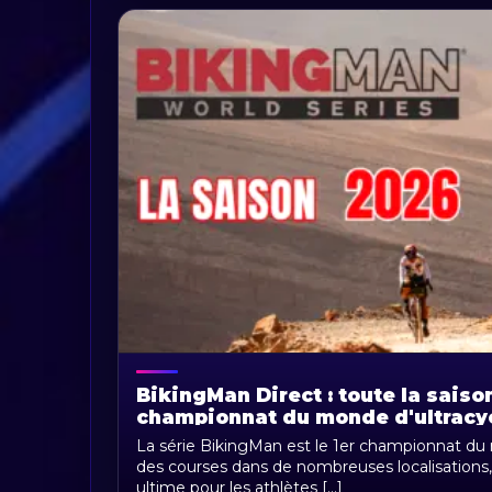
BikingMan Direct : toute la saiso
championnat du monde d'ultracy
Sports
La série BikingMan est le 1er championnat du
des courses dans de nombreuses localisations,
ultime pour les athlètes [...]