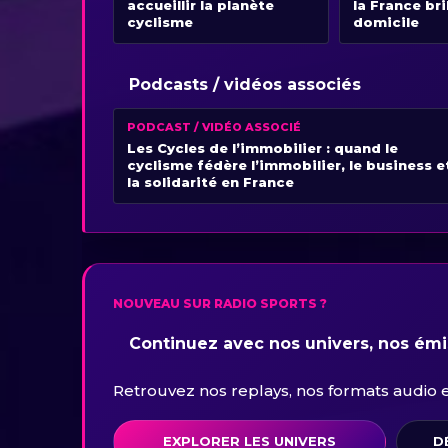
accueillir la planète
la France bri
cyclisme
domicile
Podcasts / vidéos associés
PODCAST / VIDÉO ASSOCIÉ
Les Cycles de l’immobilier : quand le
cyclisme fédère l’immobilier, le business e
la solidarité en France
NOUVEAU SUR RADIO SPORTS ?
Continuez avec nos univers, nos émis
Retrouvez nos replays, nos formats audio et 
EXPLORER LES UNIVERS
D