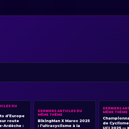
ICLES DU
DERNIERS AR
DERNIERS ARTICLES DU
MÊME THÈME
MÊME THÈME
s d’Europe
Championna
sur route
BikingMan X Maroc 2025
de Cyclisme
e-Ardèche :
: l’ultracyclisme à la
UCI 2025 — K