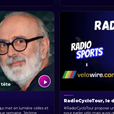
RadioCycloTour, le d
ui met en lumière celles et
#RadioCycloTour propose une
aque semaine, Jérôme
pour parler vélo mais aussi 