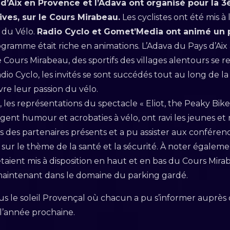
e d’Aix en Provence et l’Adava ont organisé pour la 
ives, sur le Cours Mirabeau.
Les cyclistes ont été mis 
 du Vélo.
Radio Cyclo et Gomet’Media ont animé un 
gramme était riche en animations. L’Adava du Pays d’Aix 
 Cours Mirabeau, des sportifs des villages alentours se re
io Cyclo, les invités se sont succédés tout au long de la
ivre leur passion du vélo.
 les représentations du spectacle « Eliot, the Peaky Bik
ent humour et acrobaties à vélo, ont ravi les jeunes et 
nds des partenaires présents et a pu assister aux conféren
sur le thème de la santé et la sécurité. À noter égalem
 étaient mis à disposition en haut et en bas du Cours Mir
aintenant dans le domaine du parking gardé.
s le soleil Provençal où chacun a pu s’informer auprès 
l’année prochaine.