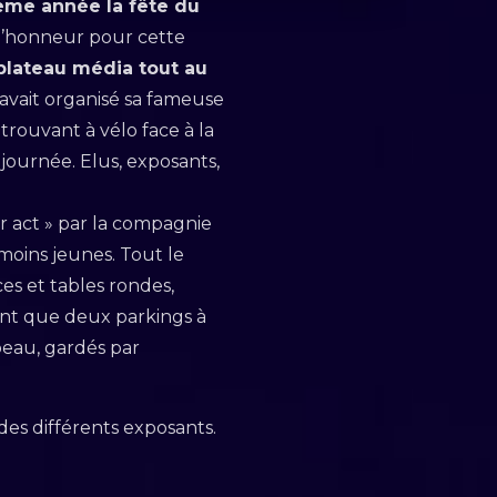
3ème année la fête du
à l’honneur pour cette
plateau média tout au
avait organisé sa fameuse
trouvant à vélo face à la
 journée. Elus, exposants,
er act » par la compagnie
moins jeunes. Tout le
ces et tables rondes,
ent que deux parkings à
abeau, gardés par
des différents exposants.