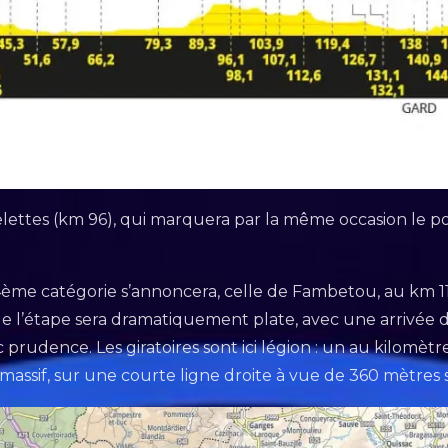
telettes (km 96), qui marquera par la même occasion le p
 4ème catégorie s’annoncera, celle de Fambetou, au km 11
in de l’étape sera dramatiquement plate, avec une arrivée 
udence. Les giratoires sont ici légion : un au kilomètr
massif, sur une courte ligne droite à vue de 360 mètres