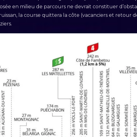
osée en milieu de parcours ne devrait constituer d’obst
ruissan, la course quittera la côte (vacanciers et retour 
ziers.