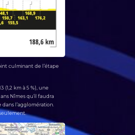
oint culminant de l’étape
3 (1,2 km à 5 %), une
dans Nîmes qu’il faudra
e dans l’agglomération.
 seulement.