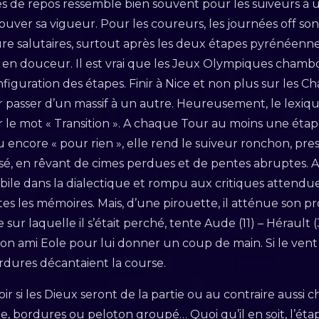
es de repos ressemble bien souvent pour les suiveurs à u
ouver sa vigueur. Pour les coureurs, les journées off son
e salutaires, surtout après les deux étapes pyrénéenne
ra en douceur. Il est vrai que les Jeux Olympiques cham
nfiguration des étapes. Finir à Nice et non plus sur les 
passer d’un massif à un autre. Heureusement, le lexiqu
ur le mot « Transition ». A chaque Tour au moins une étape
u encore « pour rien », elle rend le suiveur ronchon, pres
isé, en rêvant de cimes perdues et de pentes abruptes.
abile dans la dialectique et rompu aux critiques attendu
tes les mémoires. Mais, d’une pirouette, il atténue son pr
 sur laquelle il s’était perché, tente Aude (11) – Hérault (
 son ami Eole pour lui donner un coup de main. Si le vent s
 bordures décantaient la course.
oir si les Dieux seront de la partie ou au contraire aussi
, bordures ou peloton groupé… Quoi qu’il en soit, l’étape