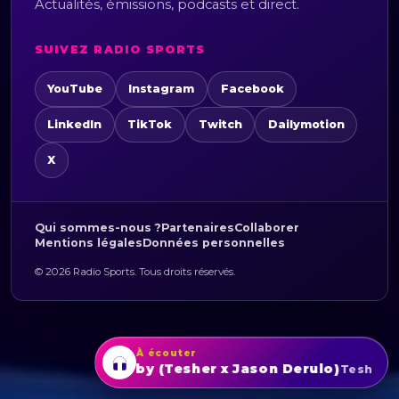
Actualités, émissions, podcasts et direct.
SUIVEZ RADIO SPORTS
YouTube
Instagram
Facebook
LinkedIn
TikTok
Twitch
Dailymotion
X
Qui sommes-nous ?
Partenaires
Collaborer
Mentions légales
Données personnelles
© 2026 Radio Sports. Tous droits réservés.
À écouter
Jalebi Baby (Tesher x Jason Derulo)
Tesher, Jason