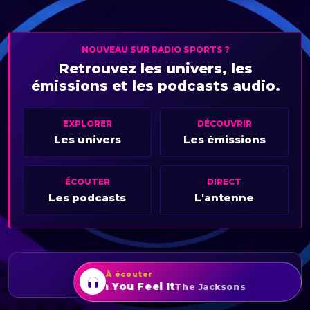
NOUVEAU SUR RADIO SPORTS ?
Retrouvez les univers, les
émissions et les podcasts audio.
EXPLORER
DÉCOUVRIR
Les univers
Les émissions
ÉCOUTER
DIRECT
Les podcasts
L'antenne
RADIO
SPORTS
À écouter
Can You Feel It
The Jacksons
Actualités, émissions, podcasts et direct.