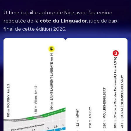
Ultime bataille autour de Nice avec l’ascension
redoutée de la
côte du Linguador
, juge de paix
final de cette édition 2026.