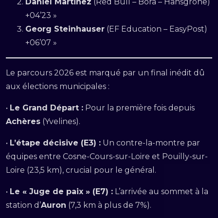
Daniel Martinez
(Red Bull – Bora – Hansgrohe)
+04’23 »
Georg Steinhauser
(EF Education – EasyPost)
+06’07 »
Le parcours 2026 est marqué par un final inédit dû
aux élections municipales :
•
Le Grand Départ :
Pour la première fois depuis
Achères
(Yvelines).
•
L’étape décisive (E3) :
Un contre-la-montre par
équipes entre Cosne-Cours-sur-Loire et Pouilly-sur-
Loire (23,5 km), crucial pour le général.
•
Le « Juge de paix » (E7) :
L’arrivée au sommet à la
station d’
Auron
(7,3 km à plus de 7%).