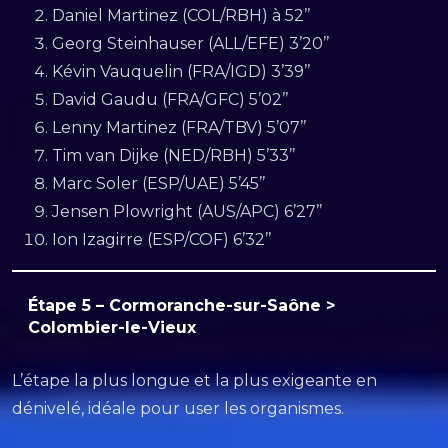
Daniel Martinez (COL/RBH) à 52’’
Georg Steinhauser (ALL/EFE) 3’20’’
Kévin Vauquelin (FRA/IGD) 3’39’’
David Gaudu (FRA/GFC) 5’02’’
Lenny Martinez (FRA/TBV) 5’07’’
Tim van Dijke (NED/RBH) 5’33’’
Marc Soler (ESP/UAE) 5’45’’
Jensen Plowright (AUS/APC) 6’27’’
Ion Izagirre (ESP/COF) 6’32’’
Étape 5 – Cormoranche-sur-Saône >
Colombier-le-Vieux
L’étape la plus longue et la plus exigeante en
dénivelé, idéale pour user les organismes.