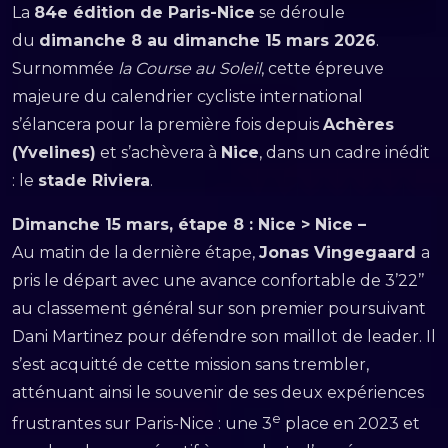
La
84e édition de Paris-Nice
se déroule
du
dimanche 8 au dimanche 15 mars 2026
.
Surnommée
la Course au Soleil
, cette épreuve
majeure du calendrier cycliste international
s’élancera pour la première fois depuis
Achères
(Yvelines)
et s’achèvera à
Nice
, dans un cadre inédit
: le
stade Riviera
.
Dimanche 15 mars, étape 8 : Nice > Nice –
Au matin de la dernière étape,
Jonas Vingegaard
a
pris le départ avec une avance confortable de 3’22’’
au classement général sur son premier poursuivant
Dani Martinez pour défendre son maillot de leader. Il
s’est acquitté de cette mission sans trembler,
atténuant ainsi le souvenir de ses deux expériences
e
frustrantes sur Paris-Nice : une 3
place en 2023 et