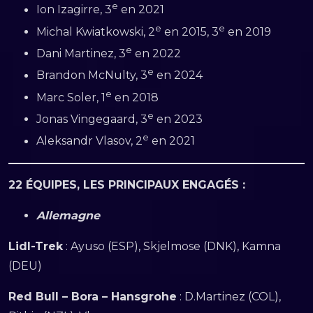
e
Ion Izagirre, 3
en 2021
e
e
Michal Kwiatkowski, 2
en 2015, 3
en 2019
e
Dani Martinez, 3
en 2022
e
Brandon McNulty, 3
en 2024
e
Marc Soler, 1
en 2018
e
Jonas Vingegaard, 3
en 2023
e
Aleksandr Vlasov, 2
en 2021
22 ÉQUIPES, LES PRINCIPAUX ENGAGÉS :
Allemagne
Lidl-Trek
: Ayuso (ESP), Skjelmose (DNK), Kamna
(DEU)
Red Bull – Bora – Hansgrohe
: D.Martinez (COL),