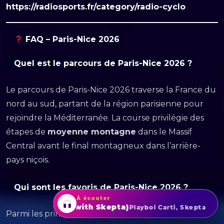
https://radiosports.fr/category/radio-cyclo
FAQ – Paris-Nice 2026
Quel est le parcours de Paris-Nice 2026 ?
Le parcours de Paris-Nice 2026 traverse la France du
nord au sud, partant de la région parisienne pour
rejoindre la Méditerranée. La course privilégie des
étapes de
moyenne montagne
dans le Massif
Central avant le final montagneux dans l’arrière-
pays niçois.
Qui sont les favoris de Paris-Nice 2026 ?
À écouter
TOXIC (with Skepta)
Playboi Carti, Skepta
Parmi les principaux,
Jonas Vingegaard
et
Juan