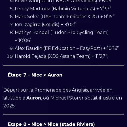
Kévin Vauquelin (INEOS Grenadiers) + 6’09”
Lenny Martinez (Bahrain Victorious) + 7’37”
Marc Soler (UAE Team Emirates XRG) + 8’15”
Ion Izagirre (Cofidis) + 9’02”
Mathys Rondel (Tudor Pro Cycling Team)
+ 10’06”
Alex Baudin (EF Education – EasyPost) + 10’16”
Harold Tejada (XDS Astana Team) + 11’27″.
Étape 7 – Nice > Auron
Départ sur la Promenade des Anglais, arrivée en
altitude à
Auron
, où Michael Storer s’était illustré en
2025.
Étape 8 – Nice > Nice (stade Riviera)