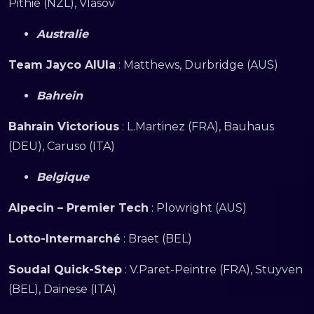
Pithie (NZL), Vlasov
Australie
Team Jayco AlUla
: Matthews, Durbridge (AUS)
Bahrein
Bahrain Victorious
: L.Martinez (FRA), Bauhaus
(DEU), Caruso (ITA)
Belgique
Alpecin – Premier Tech
: Plowright (AUS)
Lotto-Intermarché
: Braet (BEL)
Soudal Quick-Step
: V.Paret-Peintre (FRA), Stuyven
(BEL), Dainese (ITA)