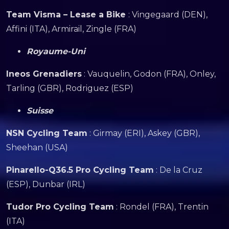
Team Visma – Lease a Bike
: Vingegaard (DEN),
Affini (ITA), Armirail, Zingle (FRA)
Royaume-Uni
Ineos Grenadiers
: Vauquelin, Godon (FRA), Onley,
Tarling (GBR), Rodriguez (ESP)
Suisse
NSN Cycling Team
: Girmay (ERI), Askey (GBR),
Sheehan (USA)
Pinarello-Q36.5 Pro Cycling Team
: De la Cruz
(ESP), Dunbar (IRL)
Tudor Pro Cycling Team
: Rondel (FRA), Trentin
(ITA)