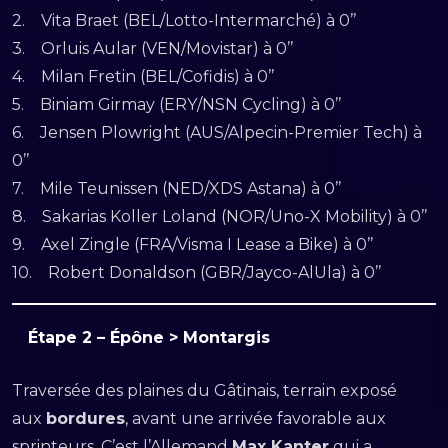
2. Vita Braet (BEL/Lotto-Intermarché) à 0’’
3. Orluis Aular (VEN/Movistar) à 0’’
4. Milan Fretin (BEL/Cofidis) à 0’’
5. Biniam Girmay (ERY/NSN Cycling) à 0’’
6. Jensen Plowright (AUS/Alpecin-Premier Tech) à
0’’
7. Mile Teunissen (NED/XDS Astana) à 0’’
8. Sakarias Koller Loland (NOR/Uno-X Mobility) à 0’’
9. Axel Zingle (FRA/Visma I Lease a Bike) à 0’’
10. Robert Donaldson (GBR/Jayco-AlUla) à 0’’
Étape 2 – Épône > Montargis
Traversée des plaines du Gâtinais, terrain exposé
aux
bordures
, avant une arrivée favorable aux
sprinteurs. C’est l’Allemand
Max Kanter
qui a