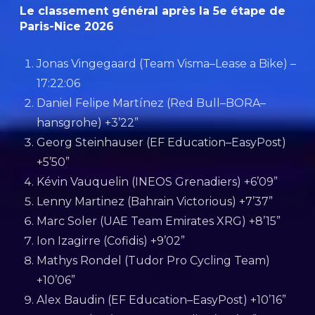
Le classement général après la 5e étape de
Paris-Nice 2026
Jonas Vingegaard (Team Visma–Lease a Bike) –
17:22:06
Daniel Felipe Martínez (Red Bull–BORA–
hansgrohe) +3’22”
Georg Steinhauser (EF Education–EasyPost)
+5’50”
Kévin Vauquelin (INEOS Grenadiers) +6’09”
Lenny Martinez (Bahrain Victorious) +7’37”
Marc Soler (UAE Team Emirates XRG) +8’15”
Ion Izagirre (Cofidis) +9’02”
Mathys Rondel (Tudor Pro Cycling Team)
+10’06”
Alex Baudin (EF Education–EasyPost) +10’16”