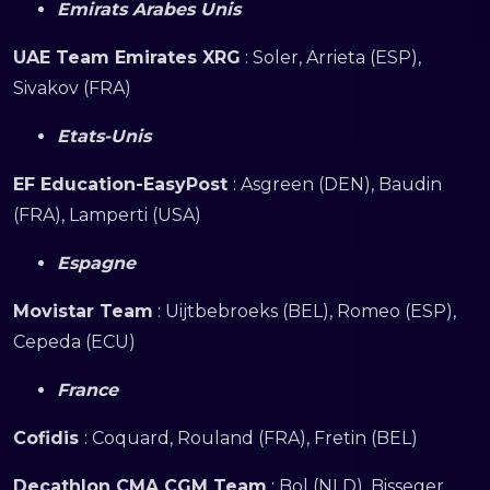
Emirats Arabes Unis
UAE Team Emirates XRG
: Soler, Arrieta (ESP),
Sivakov (FRA)
Etats-Unis
EF Education-EasyPost
: Asgreen (DEN), Baudin
(FRA), Lamperti (USA)
Espagne
Movistar Team
: Uijtbebroeks (BEL), Romeo (ESP),
Cepeda (ECU)
France
Cofidis
: Coquard, Rouland (FRA), Fretin (BEL)
Decathlon CMA CGM Team
: Bol (NLD), Bisseger