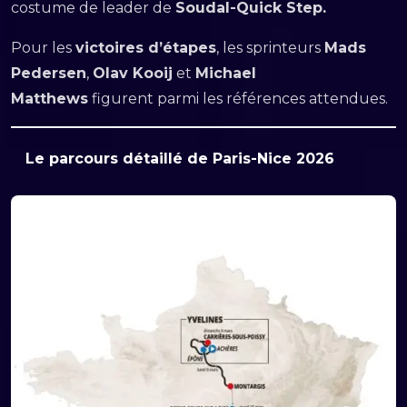
costume de leader de
Soudal-Quick Step.
Pour les
victoires d’étapes
, les sprinteurs
Mads
Pedersen
,
Olav Kooij
et
Michael
Matthews
figurent parmi les références attendues.
Le parcours détaillé de Paris-Nice 2026