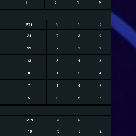
1
0
1
9
PTS
V
N
D
24
7
3
0
22
7
1
2
13
3
4
3
8
1
5
4
7
1
4
5
5
0
5
5
PTS
V
N
D
18
5
3
2