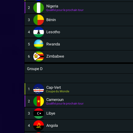
Nigeria
2
Qualifié pour le prochain tour
Bénin
3
Lesotho
4
Rwanda
5
Zimbabwe
6
Groupe D
Cap-Vert
1
Coupe du Monde
Cameroun
2
Qualifié pour le prochain tour
Libye
3
Angola
4