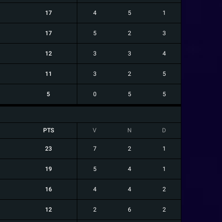
17
4
5
1
17
5
2
3
12
3
3
4
11
3
2
5
5
0
5
5
PTS
V
N
D
23
7
2
1
19
5
4
1
16
4
4
2
12
2
6
2