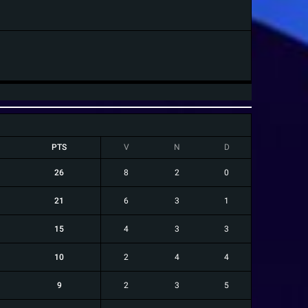
PTS
V
N
D
26
8
2
0
21
6
3
1
15
4
3
3
10
2
4
4
9
2
3
5