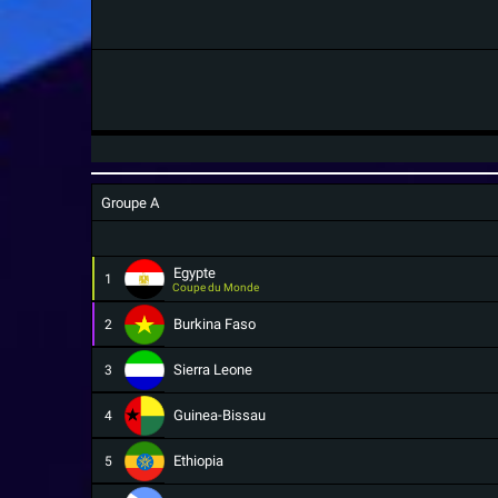
Groupe A
Egypte
1
Coupe du Monde
Burkina Faso
2
Sierra Leone
3
Guinea-Bissau
4
Ethiopia
5