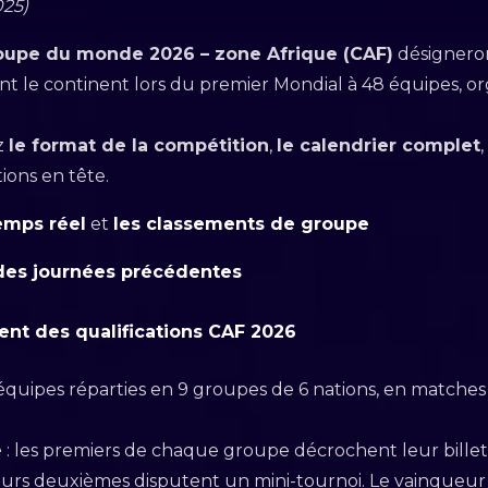
025)
Coupe du monde 2026 – zone Afrique (CAF)
désigneron
ont le continent lors du premier Mondial à 48 équipes, o
z
le format de la compétition
,
le calendrier complet
,
tions en tête.
emps réel
et
les classements de groupe
 des journées précédentes
nt des qualifications CAF 2026
 équipes réparties en 9 groupes de 6 nations, en matche
e
: les premiers de chaque groupe décrochent leur billet
leurs deuxièmes disputent un mini-tournoi. Le vainqueu