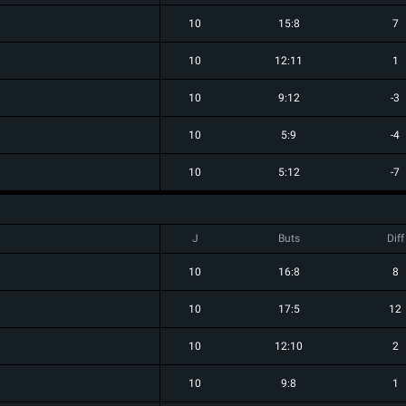
10
15:8
7
10
12:11
1
10
9:12
-3
10
5:9
-4
10
5:12
-7
J
Buts
Diff
10
16:8
8
10
17:5
12
10
12:10
2
10
9:8
1