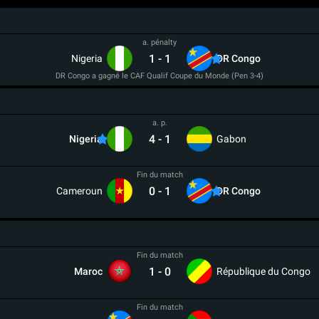
a. pénalty
1
-
1
Nigeria
DR Congo
DR Congo a gagné le CAF Qualif Coupe du Monde (Pen 3-4)
a. p.
4
-
1
Nigeria
Gabon
Fin du match
0
-
1
Cameroun
DR Congo
Fin du match
1
-
0
Maroc
République du Congo
Fin du match