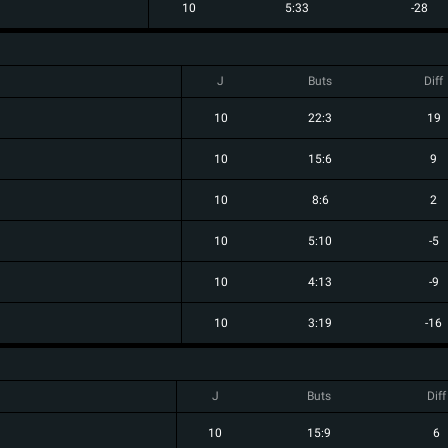
10
5:33
-28
J
Buts
Diff
10
22:3
19
10
15:6
9
10
8:6
2
10
5:10
-5
10
4:13
-9
10
3:19
-16
J
Buts
Diff
10
15:9
6