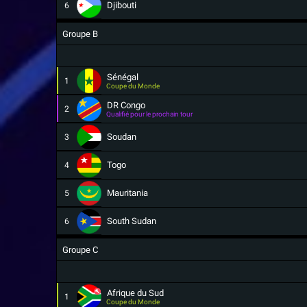
Djibouti
6
Groupe B
Sénégal
1
Coupe du Monde
DR Congo
2
Qualifié pour le prochain tour
Soudan
3
Togo
4
Mauritania
5
South Sudan
6
Groupe C
Afrique du Sud
1
Coupe du Monde