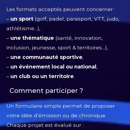
Les formats acceptés peuvent concerner :
–
un sport
(golf, padel, parasport, VTT, judo,
athlétisme…),
–
une thématique
(santé, innovation,
inclusion, jeunesse, sport & territoires…),
–
une communauté sportive
,
–
un événement local ou national
,
–
un club ou un territoire
.
Comment participer ?
Un formulaire simple permet de proposer
votre idée d’émission ou de chronique.
Chaque projet est évalué sur :