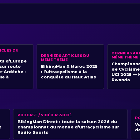
ICLES DU
DERNIERS AR
DERNIERS ARTICLES DU
MÊME THÈME
MÊME THÈME
s d’Europe
Championna
sur route
BikingMan X Maroc 2025
de Cyclisme
e-Ardèche :
: l’ultracyclisme à la
UCI 2025 — K
lle à
conquête du Haut Atlas
Rwanda
PODCAST / VIDÉO ASSOCIÉ
PO
BikingMan Direct : toute la saison 2026 du
Vo
t
championnat du monde d’ultracyclisme sur
de
Radio Sports