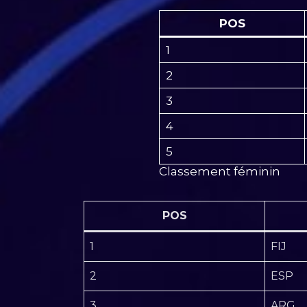
POS
1
2
3
4
5
Classement féminin
POS
1
FIJ
2
ESP
3
ARG