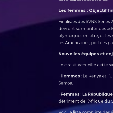
Les femmes : Objectif fi
Finalistes des SVNS Series 
devront surmonter des adv
olympiques en titre, et les
les Américaines, portées p
Nouvelles équipes et en
Le circuit accueille cette s
•
Hommes
: Le Kenya et l’
Samoa.
•
Femmes
: La
République
détriment de l’Afrique du 
Voici la liste complète des