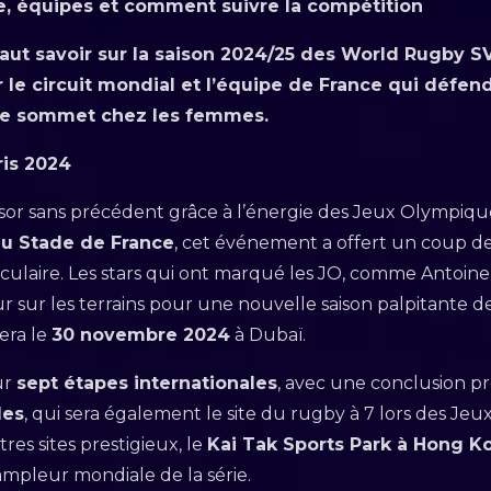
, équipes et comment suivre la compétition
faut savoir sur la saison 2024/25 des World Rugby SV
le circuit mondial et l’équipe de France qui défend
 le sommet chez les femmes.
is 2024
sor sans précédent grâce à l’énergie des Jeux Olympique
au Stade de France
, cet événement a offert un coup d
ulaire. Les stars qui ont marqué les JO, comme Antoine
our sur les terrains pour une nouvelle saison palpitante d
era le
30 novembre 2024
à Dubaï.
ur
sept étapes internationales
, avec une conclusion 
les
, qui sera également le site du rugby à 7 lors des Je
res sites prestigieux, le
Kai Tak Sports Park à Hong K
ampleur mondiale de la série.