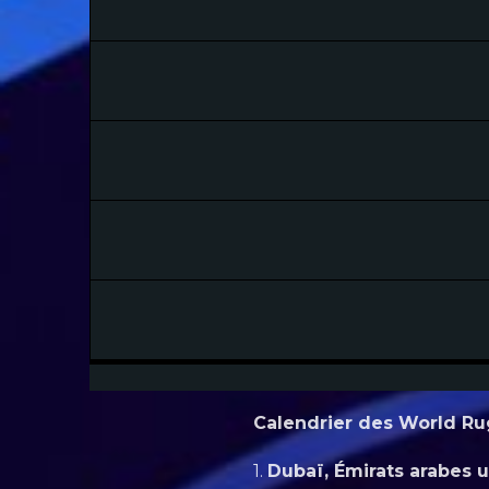
Calendrier des World Ru
1.
Dubaï, Émirats arabes u