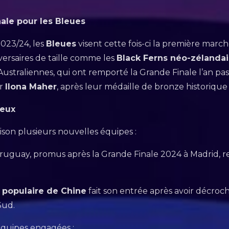
nale pour les Bleues
2023/24, les
Bleues
visent cette fois-ci la première marc
ersaires de taille comme les
Black Ferns néo-zélanda
 Australiennes, qui ont remporté la Grande Finale l’an pas
ar
Ilona Maher
, après leur médaille de bronze historique 
jeux
aison plusieurs nouvelles équipes :
Uruguay, promus après la Grande Finale 2024 à Madrid, r
 populaire de Chine
fait son entrée après avoir décroch
Sud.
 équipes engagées :