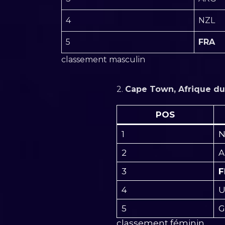
4
NZL
5
FRA
classement masculin
2.
Cape Town, Afrique d
POS
1
N
2
A
3
F
4
U
5
G
classement féminin