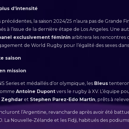
lus d’intensité
précédentes, la saison 2024/25 n’aura pas de Grande Final
s à l’issue de la dernière étape de Los Angeles. Une au
panel exclusivement féminin
arbitrera les rencontre
gagement de World Rugby pour l’égalité des sexes dans 
te saison
en mission
S Series et médaillés d’or olympique, les
Bleus
tenteron
s comme
Antoine Dupont
vers le rugby à XV. L’équipe po
e Zeghdar
et
Stephen Parez-Edo Martin
, prêts à releve
 incluront l’Argentine, revancharde après avoir été batt
JO. La Nouvelle-Zélande et les Fidji, habitués des podium