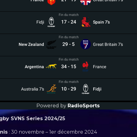
Fin du match
17
-
24
Fidji
Spain 7's
Fin du match
29
-
5
New Zealand
Great Britain 7's
Fin du match
34
-
15
Argentina
France
Fin du match
10
-
29
Australia 7's
Fidji
Powered by
RadioSports
gby SVNS Series 2024/25
nis
: 30 novembre – 1er décembre 2024