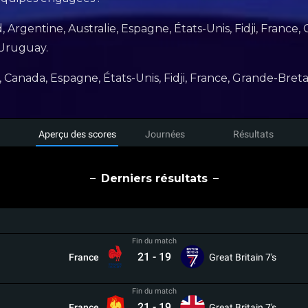
, Argentine, Australie, Espagne, États-Unis, Fidji, France
 Uruguay.
il, Canada, Espagne, États-Unis, Fidji, France, Grande-Bret
Aperçu des scores
Journées
Résultats
Derniers résultats
Fin du match
21
-
19
France
Great Britain 7's
Fin du match
21
-
19
France
Great Britain 7's