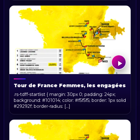
Tour de France Femmes, les engagées
.rs-tdff-startlist { margin: 30px 0; padding: 24px;
background: #101014; color: #f5f5f5; border: 1px solid
#29292f; border-radius: [...]