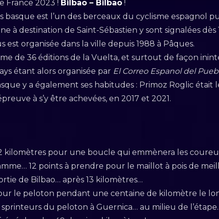
e France 2023 !
Bilbao – Bilbao
!
ys basque est l’un des berceaux du cyclisme espagnol p
igne à destination de Saint-Sébastien y sont signalées dè
s est organisée dans la ville depuis 1988 à Pâques.
me de 36 éditions de la Vuelta, et surtout de façon ini
ays étant alors organisée par
El Correo Espanol del Pueb
asque y a également ses habitudes : Primoz Roglic était 
preuve à s’y être achevées, en 2017 et 2021.
 kilomètres pour une boucle qui emmènera les coureur
amme… 12 points à prendre pour le maillot à pois de mei
sortie de Bilbao… après 13 kilomètres…
our le peloton pendant une centaine de kilomètre le lo
 sprinteurs du peloton à Guernica… au milieu de l’étap