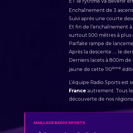
ET le rythme va devenir eff
Enchaînement de 3 ascensi
Suivi après une courte de
Et fin de l’enchaînement à
surtout 500 mètres à plus
Parfaite rampe de lancem
Après la descente …. le de
Derniers lacets à 800m de 
ème
jaune de cette 110
éditi
L’équipe Radio Sports est s
France
autrement. Tous les 
découverte de nos régions 
MAILLAGE RADIO SPORTS