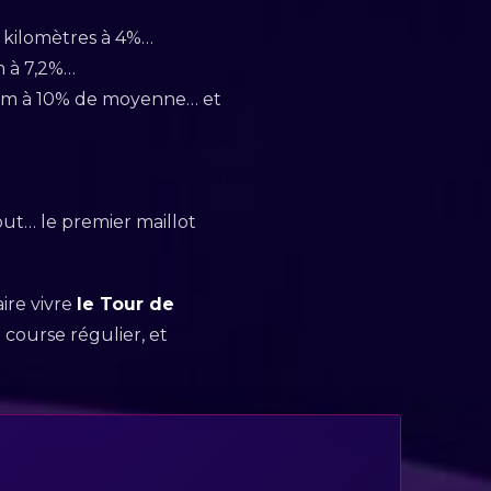
4 kilomètres à 4%…
m à 7,2%…
 2km à 10% de moyenne… et
out… le premier maillot
ire vivre
le Tour de
 course régulier, et