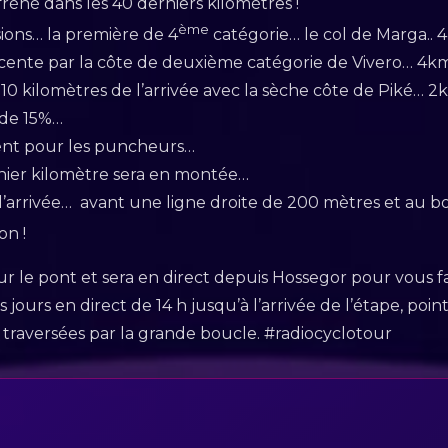
réné dans les 40 derniers kilomètres !
ème
ons… la première de 4
catégorie… le col de Marga.. 
scente par la côte de deuxième catégorie de Vivero… 4k
 10 kilomètres de l’arrivée avec la sèche côte de Piké…
 de 15%…
ent pour les puncheurs…
rnier kilomètre sera en montée…
l’arrivée… avant une ligne droite de 200 mètres et au b
on !
ur le pont et sera en direct depuis Hossegor pour vous fa
jours en direct de 14 h jusqu’à l’arrivée de l’étape, point
traversées par la grande boucle. #radiocyclotour