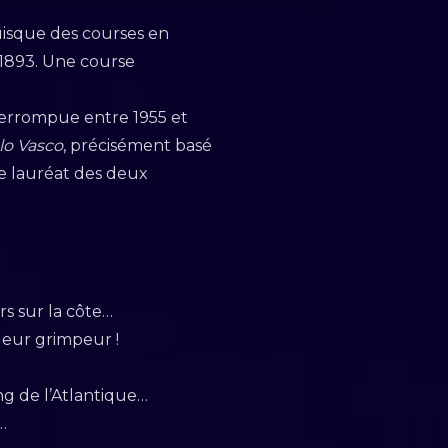
uisque des courses en
s 1893. Une course
nterrompue entre 1955 et
lo Vasco
, précisément basé
le lauréat des deux
s sur la côte…
lleur grimpeur !
ng de l’Atlantique…
e…