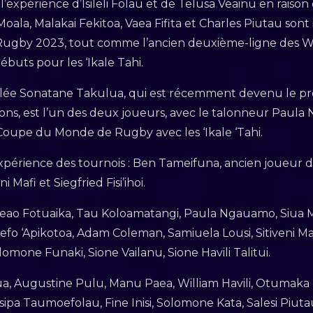
’expérience d’Isileli Folau et de Telusa Veainu en raison 
oala, Malakai Fekitoa, Vaea Fifita et Charles Piutau sont
ugby 2023, tout comme l’ancien deuxième-ligne des W
débuts pour les ‘Ikale Tahi.
êlée Sonatane Takulua, qui est récemment devenu le pr
tions, est l’un des deux joueurs, avec le talonneur Paul
 Coupe du Monde de Rugby avec les ‘Ikale ‘Tahi.
xpérience des tournois : Ben Tameifuna, ancien joueur de
i Mafi et Siegfried Fisi’ihoi.
oi, Feao Fotuaika, Tau Koloamatangi, Paula Ngauamo, Siua 
fo ‘Apikotoa, Adam Coleman, Samiuela Lousi, Sitiveni Maf
lomone Funaki, Sione Vailanu, Sione Havili Talitui.
a, Augustine Pulu, Manu Paea, William Havili, Otumaka M
sipa Taumoefolau, Fine Inisi, Solomone Kata, Salesi Piu