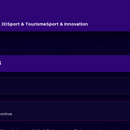
 JO
Sport & Tourisme
Sport & Innovation
3
portive.