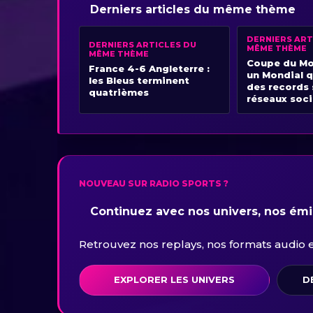
Derniers articles du même thème
DERNIERS ART
DERNIERS ARTICLES DU
MÊME THÈME
MÊME THÈME
Coupe du Mo
France 4-6 Angleterre :
un Mondial q
les Bleus terminent
des records 
quatrièmes
réseaux soc
NOUVEAU SUR RADIO SPORTS ?
Continuez avec nos univers, nos émis
Retrouvez nos replays, nos formats audio et 
EXPLORER LES UNIVERS
D