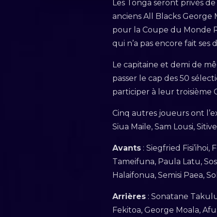
Les Tonga seront privés de l
anciens All Blacks George M
pour la Coupe du Monde R
qui n’a pas encore fait ses 
Le capitaine et demi de m
passer le cap des 50 sélec
participer à leur troisième
Cinq autres joueurs ont l’e
Siua Maile, Sam Lousi, Sitiven
Avants
: Siegfried Fisi’ih
Tameifuna, Paula Latu, Sose
Halaifonua, Semisi Paea, So
Arrières
: Sonatane Takulu
Fekitoa, George Moala, Afu