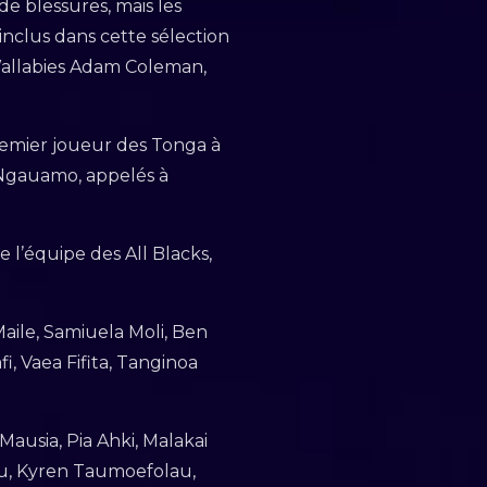
de blessures, mais les
 inclus dans cette sélection
allabies Adam Coleman,
emier joueur des Tonga à
a Ngauamo, appelés à
 l’équipe des All Blacks,
Maile, Samiuela Moli, Ben
i, Vaea Fifita, Tanginoa
ausia, Pia Ahki, Malakai
tau, Kyren Taumoefolau,