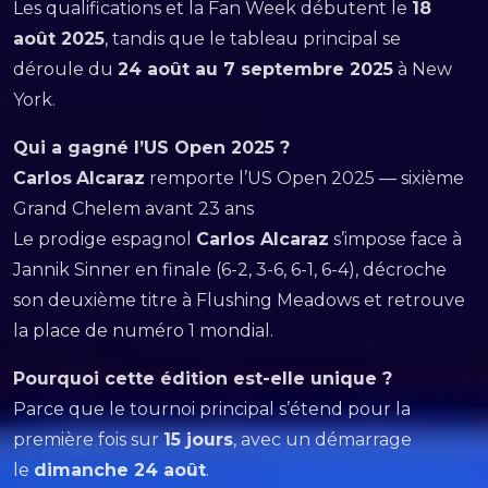
Les qualifications et la Fan Week débutent le
18
août 2025
, tandis que le tableau principal se
déroule du
24 août au 7 septembre 2025
à New
York.
Qui a gagné l’US Open 2025 ?
Carlos
Alcaraz
remporte l’US Open 2025 — sixième
Grand Chelem avant 23 ans
Le prodige espagnol
Carlos Alcaraz
s’impose face à
Jannik Sinner en finale (6-2, 3-6, 6-1, 6-4), décroche
son deuxième titre à Flushing Meadows et retrouve
la place de numéro 1 mondial.
Pourquoi cette édition est-elle unique ?
Parce que le tournoi principal s’étend pour la
première fois sur
15 jours
, avec un démarrage
le
dimanche 24 août
.