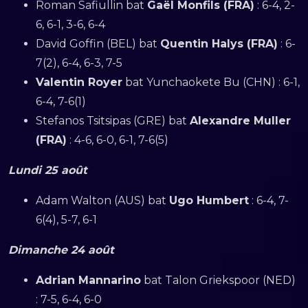
Roman Safiullin bat
Gaël Monfils (FRA)
: 6-4, 2-
6, 6-1, 3-6, 6-4
David Goffin (BEL) bat
Quentin Halys (FRA)
: 6-
7(2), 6-4, 6-3, 7-5
Valentin Royer
bat Yunchaokete Bu (CHN) : 6-1,
6-4, 7-6(1)
Stefanos Tsitsipas (GRE) bat
Alexandre Muller
(FRA)
: 4-6, 6-0, 6-1, 7-6(5)
Lundi 25 août
Adam Walton (AUS) bat
Ugo Humbert
: 6-4, 7-
6(4), 5-7, 6-1
Dimanche 24 août
Adrian Mannarino
bat Talon Griekspoor (NED)
: 7-5, 6-4, 6-0