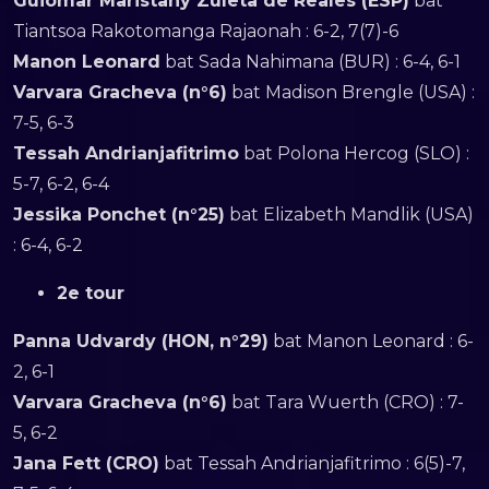
Guiomar Maristany Zuleta de Reales (ESP)
bat
Tiantsoa Rakotomanga Rajaonah : 6-2, 7(7)-6
Manon Leonard
bat Sada Nahimana (BUR) : 6-4, 6-1
Varvara Gracheva (n°6)
bat Madison Brengle (USA) :
7-5, 6-3
Tessah Andrianjafitrimo
bat Polona Hercog (SLO) :
5-7, 6-2, 6-4
Jessika Ponchet (n°25)
bat Elizabeth Mandlik (USA)
: 6-4, 6-2
2e tour
Panna Udvardy (HON, n°29)
bat Manon Leonard : 6-
2, 6-1
Varvara Gracheva (n°6)
bat Tara Wuerth (CRO) : 7-
5, 6-2
Jana Fett (CRO)
bat Tessah Andrianjafitrimo : 6(5)-7,