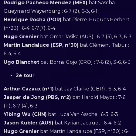
Rodrigo Pacheco Mendez (MEX)
bat Sascha
Gueymard Wayenburg : 6-7 (2), 6-3, 6-1
Henrique Rocha (POR)
bat Pierre-Hugues Herbert
(n°23) : 6-4, 6-7(7), 6-4
Hugo Grenier
bat Omar Jasika (AUS) : 6-7 (3), 6-3, 6-3
Martin Landaluce (ESP, n°30)
bat Clément Tabur :
6-4, 6-4
Ugo Blanchet
bat Borna Gojo (CRO) : 7-6 (2), 3-6, 6-3
2e tou
r
Arthur Cazaux (n°1)
bat Jay Clarke (GBR) : 6-3, 6-4
Jesper de Jong (PBS, n°2)
bat Harold Mayot : 7-6
(11), 6-7 (4), 6-3
Yibing Wu (CHN)
bat Luca Van Assche : 6-3, 6-3
Jason Kubler (AUS)
bat Kyrian Jacquet : 6-4, 6-2
Hugo Grenier
bat Martin Landaluce (ESP, n°30) : 6-