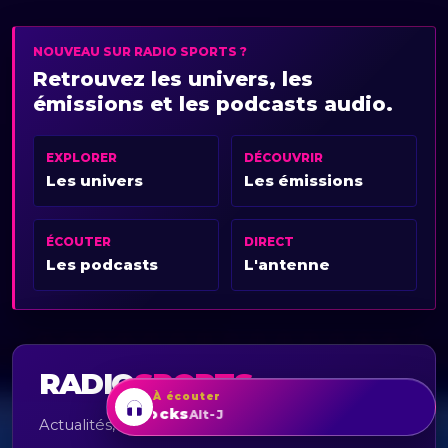
NOUVEAU SUR RADIO SPORTS ?
Retrouvez les univers, les
émissions et les podcasts audio.
EXPLORER
DÉCOUVRIR
Les univers
Les émissions
ÉCOUTER
DIRECT
Les podcasts
L'antenne
RADIO
SPORTS
À écouter
Breezeblocks
Alt-J
Actualités, émissions, podcasts et direct.