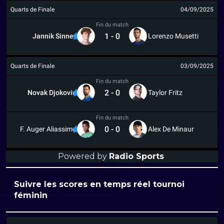
Quarts de Finale
04/09/2025
Fin du match
1
-
0
Jannik Sinner
Lorenzo Musetti
Quarts de Finale
03/09/2025
Fin du match
2
-
0
Novak Djokovic
Taylor Fritz
Fin du match
0
-
0
F. Auger Aliassime
Alex De Minaur
Powered by
Radio Sports
Suivre les scores en temps réel tournoi
féminin