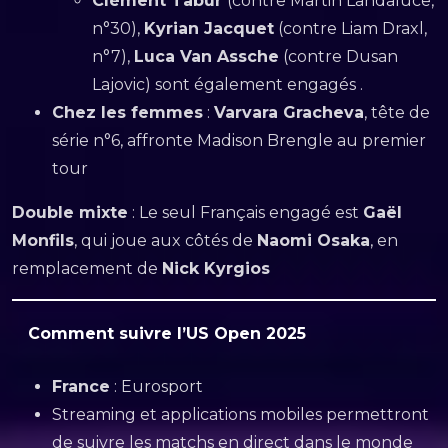
Clément Tabur
(contre Martin Landaluce,
n°30),
Kyrian Jacquet
(contre Liam Draxl,
n°7),
Luca Van Assche
(contre Dusan
Lajovic) sont également engagés .
Chez les femmes
:
Varvara Gracheva
, tête de
série n°6, affronte Madison Brengle au premier
tour
Double mixte
: Le seul Français engagé est
Gaël
Monfils
, qui joue aux côtés de
Naomi Osaka
, en
remplacement de
Nick Kyrgios
Comment suivre l’US Open 2025
France
: Eurosport
Streaming et applications mobiles permettront
de suivre les matchs en direct dans le monde