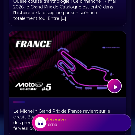
Quelle course d’anthologie ! Ce dimanche 17 mai
2026, le Grand Prix de Catalogne est entré dans
l'histoire de la discipline par son scénario
totalement fou. Entre [...]
MotoGP France 2026 : Programme et
Le Michelin Grand Prix de France revient sur le
Horaires
circuit Bugatti du Mans du 8 au 10 mai 2026 (avec
À écouter
des premières animations dès le 7 mai). Entre
Africa
TOTO
ferveur populaire et [...]