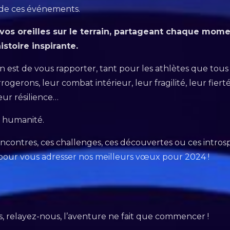
 de ces événements.
vos oreilles sur le terrain, partageant chaque mom
stoire inspirante.
on est de vous rapporter, tant pour les athlètes que tou
erons, leur combat intérieur, leur fragilité, leur fierté, 
eur résilience…
r humanité.
ncontres, ces challenges, ces découvertes ou ces introsp
i pour vous adresser nos meilleurs vœux pour 2024 !
 relayez-nous, l’aventure ne fait que commencer !