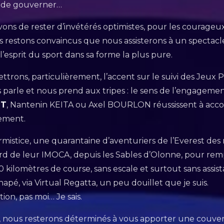
s de gouverner…
s de rester d’invétérés optimistes, pour les courageux,
 restons convaincus que nous assisterons à un spectacle
l’esprit du sport dans sa forme la plus pure.
ttrons, particulièrement, l’accent sur le suivi des Jeux
s parle et nous prend aux tripes : le sens de l’engageme
NT
, Nantenin KEITA ou Axel BOURLON réussissent à acco
lement.
Armistice, une quarantaine d’aventuriers de l’Everest de
ord de leur IMOCA, depuis les Sables d’Olonne, pour remp
kilomètres de course, sans escale et surtout sans assist
napé, via Virtual Regatta, un peu douillet que je suis.
tion, pas moi… Je sais.
4, nous resterons déterminés à vous apporter une couve