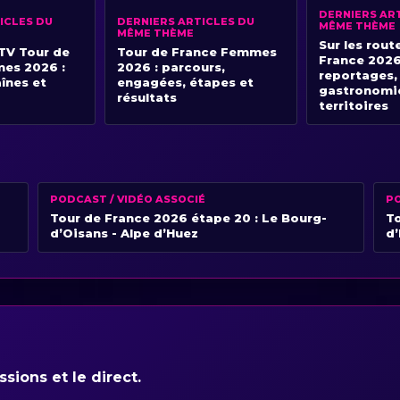
DERNIERS AR
ICLES DU
DERNIERS ARTICLES DU
MÊME THÈME
MÊME THÈME
Sur les rout
TV Tour de
Tour de France Femmes
France 2026
es 2026 :
2026 : parcours,
reportages,
aînes et
engagées, étapes et
gastronomi
résultats
territoires
PODCAST / VIDÉO ASSOCIÉ
PO
Tour de France 2026 étape 20 : Le Bourg-
To
d’Oisans - Alpe d’Huez
d
sions et le direct.