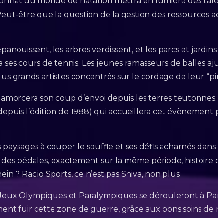
nnat du monde de natation mettra en lumière des talen
ut-être que la question de la gestion des ressources aqu
…
’épanouissent, les arbres verdissent, et les parcs et jardi
a ses cours de tennis. Les jeunes ramasseurs de balles aj
lus grands artistes concentrés sur le cordage de leur “p
amorcera son coup d’envoi depuis les terres teutonnes. P
epuis l’édition de 1988) qui accueillera cet évènement
 paysages à couper le souffle et ses défis acharnés dans
des pédales, exactement sur la même période, histoire de
hein ? Radio Sports, ce n’est pas Shiva, non plus !
s Jeux Olympiques et Paralympiques se dérouleront à Par
ement fuir cette zone de guerre, grâce aux bons soins de