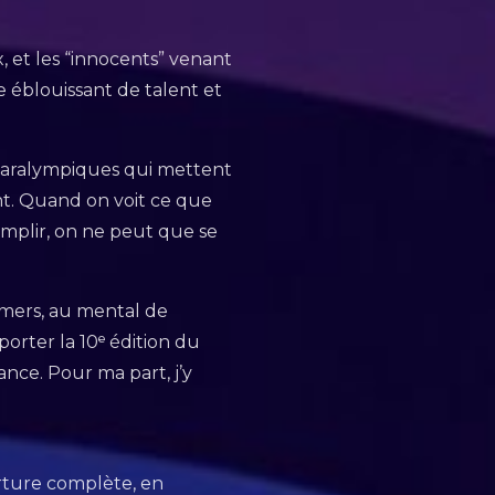
 et les “innocents” venant
 éblouissant de talent et
 Paralympiques qui mettent
nt. Quand on voit ce que
mplir, on ne peut que se
s mers, au mental de
orter la 10ᵉ édition du
ance. Pour ma part, j’y
rture complète, en