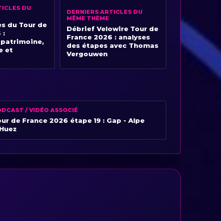
TICLES DU
DERNIERS ARTICLES DU
MÊME THÈME
es du Tour de
Débrief Velowire Tour de
 :
France 2026 : analyses
 patrimoine,
des étapes avec Thomas
e et
Vergouwen
DCAST / VIDÉO ASSOCIÉ
ur de France 2026 étape 19 : Gap - Alpe
’Huez