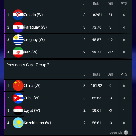
J
Buts
Diff
PTS
Croatia (W)
1
3
102:51
51
6
Paraguay (W)
2
3
73:70
3
4
Uruguay (W)
3
2
45:57
-12
0
Iran (W)
4
2
29:71
-42
0
President's Cup - Group 2
J
Buts
Diff
PTS
China (W)
1
3
101:92
9
6
Cuba (W)
2
3
85:88
-3
3
Egypt (W)
3
2
58:61
-3
1
Kazakhstan (W)
4
2
58:61
-3
0
Legenda
?