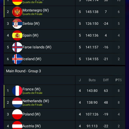
5
164:114
50
10
Quarts de Finale
Montenegro (W)
2
5
145:138
7
6
Quarts de Finale
Serbia (W)
3
5
126:150
-24
5
Spain (W)
4
5
140:136
4
4
Faroe Islands (W)
5
5
141:157
-16
3
Iceland (W)
6
5
134:155
-21
2
Main Round - Group 3
J
Buts
Diff
PTS
France (W)
1
4
143:80
63
8
Quarts de Finale
Netherlands (W)
2
4
138:90
48
8
Quarts de Finale
Poland (W)
3
4
107:126
-19
4
Austria (W)
4
4
91:113
-22
2