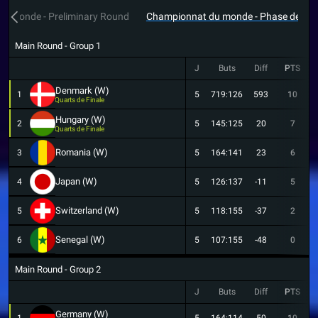
u monde - Preliminary Round
Championnat du monde - Phase de pou
Main Round - Group 1
J
Buts
Diff
PTS
Denmark (W)
1
5
719:126
593
10
Quarts de Finale
Hungary (W)
2
5
145:125
20
7
Quarts de Finale
Romania (W)
3
5
164:141
23
6
Japan (W)
4
5
126:137
-11
5
Switzerland (W)
5
5
118:155
-37
2
Senegal (W)
6
5
107:155
-48
0
Main Round - Group 2
J
Buts
Diff
PTS
Germany (W)
1