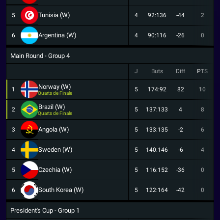
Tunisia (W)
5
4
92:136
-44
2
Argentina (W)
6
4
90:116
-26
0
Main Round - Group 4
J
Buts
Diff
PTS
Norway (W)
1
5
174:92
82
10
Quarts de Finale
Brazil (W)
2
5
137:133
4
8
Quarts de Finale
Angola (W)
3
5
133:135
-2
6
Sweden (W)
4
5
140:146
-6
4
Czechia (W)
5
5
116:152
-36
0
South Korea (W)
6
5
122:164
-42
0
President's Cup - Group 1