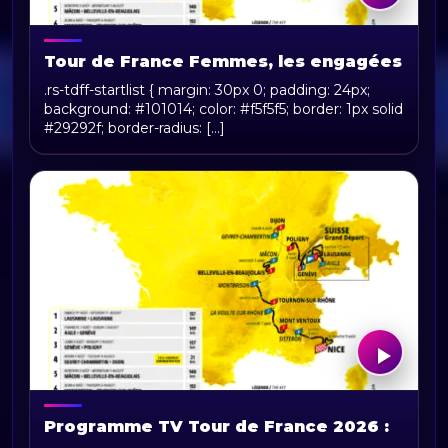
Tour de France Femmes, les engagées
.rs-tdff-startlist { margin: 30px 0; padding: 24px;
background: #101014; color: #f5f5f5; border: 1px solid
#29292f; border-radius: [...]
Programme TV Tour de France 2026 :
horaires, chaînes et diffusion en direct