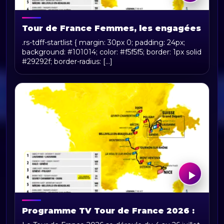
Tour de France Femmes, les engagées
.rs-tdff-startlist { margin: 30px 0; padding: 24px;
background: #101014; color: #f5f5f5; border: 1px solid
#29292f; border-radius: [...]
Programme TV Tour de France 2026 :
horaires, chaînes et diffusion en direct