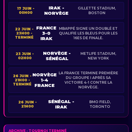
IRAK -
GILLETTE STADIUM,
17 JUIN -
00H00
NORVÈGE
BOSTON
FRANCE
MBAPPÉ SIGNE UN DOUBLÉ ET
22 JUIN -
3-0
23H00 -
QUALIFIE LES BLEUS POUR LES
TERMINÉ
IRAK
16ES DE FINALE.
NORVÈGE -
METLIFE STADIUM,
23 JUIN -
02H00
SÉNÉGAL
NEW YORK
LA FRANCE TERMINE PREMIÈRE
NORVÈGE
26 JUIN -
DU GROUPE I APRÈS SA
1-4
21H00 -
VICTOIRE 4-1 CONTRE LA
TERMINÉ
FRANCE
NORVÈGE.
SÉNÉGAL -
BMO FIELD,
26 JUIN -
21H00
IRAK
TORONTO
ARCHIVE · TOURNOI TERMINÉ