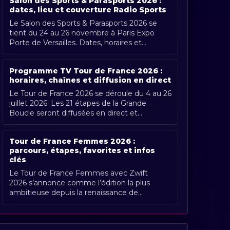
Salon des Sports & Parasports 2026 :
dates, lieu et couverture Radio Sports
Le Salon des Sports & Parasports 2026 se
tient du 24 au 26 novembre à Paris Expo
Porte de Versailles. Dates, horaires et
couverture Radio Sports.
Programme TV Tour de France 2026 :
horaires, chaînes et diffusion en direct
Le Tour de France 2026 se déroule du 4 au 26
juillet 2026. Les 21 étapes de la Grande
Boucle seront diffusées en direct et
gratuitement en France par France [...]
Tour de France Femmes 2026 :
parcours, étapes, favorites et infos
clés
Le Tour de France Femmes avec Zwift
2026 s’annonce comme l’édition la plus
ambitieuse depuis la renaissance de
l’épreuve. Organisée du 1er au 9 août 2026,
[...]