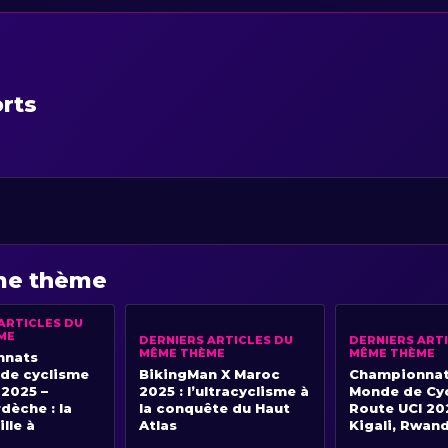
orts
ême thème
ARTICLES DU
ME
DERNIERS ARTICLES DU
DERNIERS ART
MÊME THÈME
MÊME THÈME
nnats
 de cyclisme
BikingMan X Maroc
Championnat
 2025 –
2025 : l’ultracyclisme à
Monde de Cyc
dèche : la
la conquête du Haut
Route UCI 20
lle à
Atlas
Kigali, Rwan