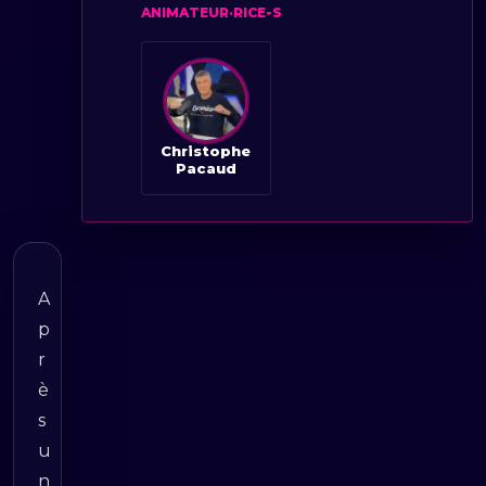
ANIMATEUR·RICE-S
Christophe
Pacaud
A
p
r
è
s
u
n