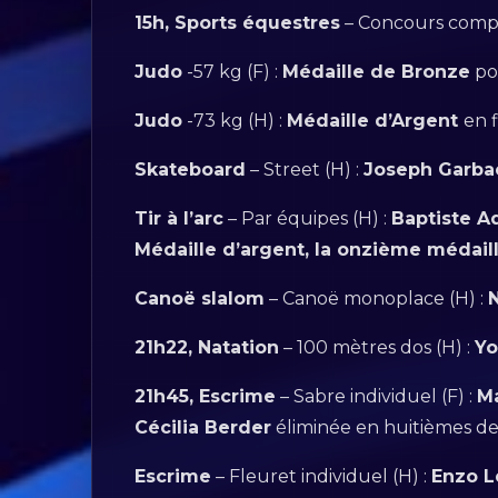
15h, Sports équestres
– Concours comple
Judo
-57 kg (F) :
Médaille de Bronze
po
Judo
-73 kg (H) :
Médaille d’Argent
en 
Skateboard
– Street (H) :
Joseph Garbac
Tir à l’arc
– Par équipes (H) :
Baptiste A
Médaille d’argent, la onzième médaill
Canoë slalom
– Canoë monoplace (H) :
21h22, Natation
– 100 mètres dos (H) :
Yo
21h45, Escrime
– Sabre individuel (F) :
Ma
Cécilia Berder
éliminée en huitièmes de
Escrime
– Fleuret individuel (H) :
Enzo L