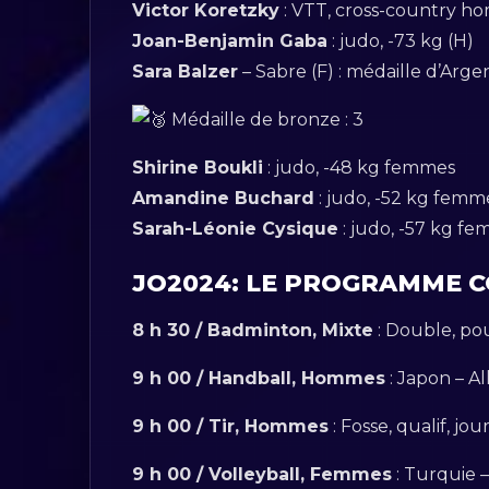
Victor Koretzky
: VTT, cross-country 
Joan-Benjamin Gaba
: judo, -73 kg (H)
Sara Balzer
– Sabre (F) : médaille d’Arge
Médaille de bronze : 3
Shirine Boukli
: judo, -48 kg femmes
Amandine Buchard
: judo, -52 kg femm
Sarah-Léonie Cysique
: judo, -57 kg f
JO2024: LE PROGRAMME C
8 h 30 / Badminton, Mixte
: Double, pou
9 h 00 / Handball, Hommes
: Japon – A
9 h 00 / Tir, Hommes
: Fosse, qualif, jo
9 h 00 / Volleyball, Femmes
: Turquie –