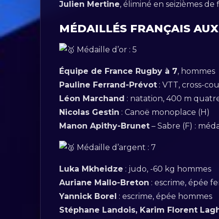
Julien Mertine
, éliminé en seizièmes de f
MÉDAILLÉS FRANÇAIS AUX JO
Médaille d’or : 5
Équipe de France Rugby à 7
, hommes
Pauline Ferrand-Prévot
: VTT, cross-c
Léon Marchand
: natation, 400 m quat
Nicolas Gestin
: Canoë monoplace (H)
Manon Apithy-Brunet
– Sabre (F) : méda
Médaille d’argent : 7
Luka Mkheidze
: judo, -60 kg hommes
Auriane Mallo-Breton
: escrime, épée 
Yannick Borel
: escrime, épée hommes
Stéphane Landois, Karim Florent Lag