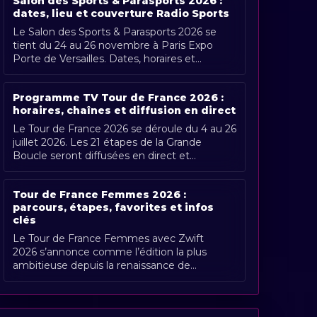
Salon des Sports & Parasports 2026 :
dates, lieu et couverture Radio Sports
Le Salon des Sports & Parasports 2026 se
tient du 24 au 26 novembre à Paris Expo
Porte de Versailles. Dates, horaires et
couverture Radio Sports.
Programme TV Tour de France 2026 :
horaires, chaînes et diffusion en direct
Le Tour de France 2026 se déroule du 4 au 26
juillet 2026. Les 21 étapes de la Grande
Boucle seront diffusées en direct et
gratuitement en France par France [...]
Tour de France Femmes 2026 :
parcours, étapes, favorites et infos
clés
Le Tour de France Femmes avec Zwift
2026 s’annonce comme l’édition la plus
ambitieuse depuis la renaissance de
l’épreuve. Organisée du 1er au 9 août 2026,
[...]