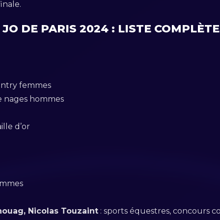
inale.
 DE PARIS 2024 : LISTE COMPLÈTE au
ountry femmes
re nages hommes
ille d’or
femmes
houag, Nicolas Touzaint
: sports équestres, concours 