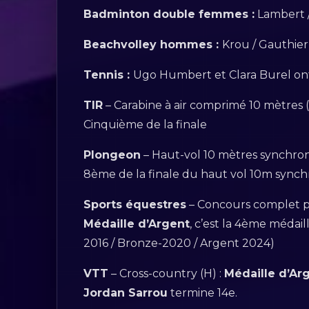
Badminton double femmes :
Lambert /
Beachvolley hommes :
Krou / Gauthier
Tennis :
Ugo Humbert et Clara Burel ont
TIR
– Carabine à air comprimé 10 mètres (
Cinquième de la finale
Plongeon
– Haut-vol 10 mètres synchroni
8ème de la finale du haut vol 10m synch
Sports équestres
– Concours complet pa
Médaille d’Argent
, c’est la 4ème médai
2016 / Bronze-2020 / Argent 2024)
VTT
– Cross-country (H) :
Médaille d’Ar
Jordan Sarrou
termine 14e.