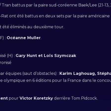
 Tran battus par la paire sud-coréenne Baek/Lee (21-13, 
-Rat ont été battus en deux sets par la paire américain
 été éliminés au deuxième tour.
F) :
Océanne Muller
.
sé (H) :
Gary Hunt et Loïs Szymczak
ronisé
r équipes (saut d’obstacles) :
Karim Laghouag, Stépha
lle olympique en 6 éditions pour la France dans le conco
gent
pour
Victor Koretzky
derrière Tom Pidcock.