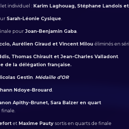
t individuel :
Karim Laghouag, Stéphane Landois et
ur
Sarah-Léonie Cysique
.
finale pour
Joan-Benjamin Gaba
.
cio, Aurélien Giraud et Vincent Milou
éliminés en séri
ddis, Thomas Chirault et Jean-Charles Valladont
.
e de la délégation française.
Nicolas Gestin
.
Médaille d’OR
hann Ndoye-Brouard
.
non Apithy-Brunet, Sara Balzer en quart
 finale.
efort
et
Maxime Pauty
sortis en quarts de finale