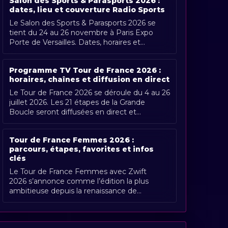
Salon des Sports & Parasports 2026 :
dates, lieu et couverture Radio Sports
Le Salon des Sports & Parasports 2026 se
tient du 24 au 26 novembre à Paris Expo
Porte de Versailles. Dates, horaires et
couverture Radio Sports.
Programme TV Tour de France 2026 :
horaires, chaînes et diffusion en direct
Le Tour de France 2026 se déroule du 4 au 26
juillet 2026. Les 21 étapes de la Grande
Boucle seront diffusées en direct et
gratuitement en France par France [...]
Tour de France Femmes 2026 :
parcours, étapes, favorites et infos
clés
Le Tour de France Femmes avec Zwift
2026 s’annonce comme l’édition la plus
ambitieuse depuis la renaissance de
l’épreuve. Organisée du 1er au 9 août 2026,
[...]