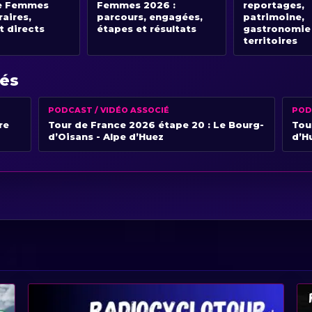
e Femmes
Femmes 2026 :
reportages,
raires,
parcours, engagées,
patrimoine,
t directs
étapes et résultats
gastronomie
territoires
iés
PODCAST / VIDÉO ASSOCIÉ
POD
re
Tour de France 2026 étape 20 : Le Bourg-
Tou
d’Oisans - Alpe d’Huez
d’H