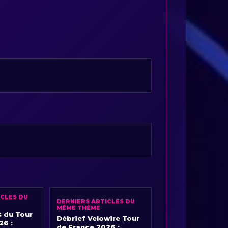
ICLES DU
DERNIERS ARTICLES DU
MÊME THÈME
s du Tour
Débrief Velowire Tour
26 :
de France 2026 :