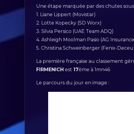
Une étape marquée par des chutes sous la
1. Liane Lippert (Movistar)
2. Lotte Kopecky (SD Worx)
3. Silvia Persico (UAE Team ADQ)
4. Ashleigh Moolman Pasio (AG Insuranc
5. Christina Schweinberger (Fenix-Deceu
La première française au classement gé
FIRMENICH
est
17
ème à 1mn46
Le parcours du jour en image :