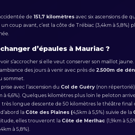
accidentée de
151,7 kilomètres
avec six ascensions de qu
s un coup avant, c’est la côte de Trébiac (3,4km à 5,8%) p
née.
jà changer d’épaules à Mauriac ?
ir s’accrocher si elle veut conserver son maillot jaune.
’ambiance des jours à venir avec près de
2.500m de déni
au sommet.
 prise avec l’ascension du
Col de Guéry
(non répertorié)
m à 6,6%). Quelques kilomètres plus loin le peloton arrive
e
très longue descente de 50 kilomètres le théâtre final 
 d’abord la
Côte des Plaines (
4,5km à 5,5%) suivie de la
titude, elles trouveront la
Côte de Merlhac
(1,9km à 5,5
,4km à 5,8%).