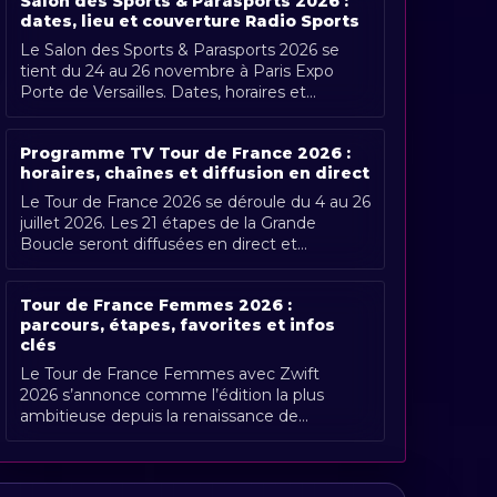
Salon des Sports & Parasports 2026 :
dates, lieu et couverture Radio Sports
Le Salon des Sports & Parasports 2026 se
tient du 24 au 26 novembre à Paris Expo
Porte de Versailles. Dates, horaires et
couverture Radio Sports.
Programme TV Tour de France 2026 :
horaires, chaînes et diffusion en direct
Le Tour de France 2026 se déroule du 4 au 26
juillet 2026. Les 21 étapes de la Grande
Boucle seront diffusées en direct et
gratuitement en France par France [...]
Tour de France Femmes 2026 :
parcours, étapes, favorites et infos
clés
Le Tour de France Femmes avec Zwift
2026 s’annonce comme l’édition la plus
ambitieuse depuis la renaissance de
l’épreuve. Organisée du 1er au 9 août 2026,
[...]