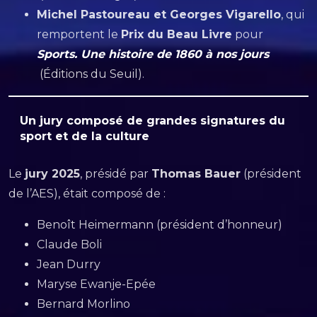
Michel Pastoureau et Georges Vigarello
, qui
remportent le
Prix du Beau Livre
pour
Sports. Une histoire de 1860 à nos jours
(Éditions du Seuil).
Un jury composé de grandes signatures du
sport et de la culture
Le
jury 2025
, présidé par
Thomas Bauer
(président
de l’AES), était composé de :
Benoît Heimermann (président d’honneur)
Claude Boli
Jean Durry
Maryse Ewanje-Epée
Bernard Morlino