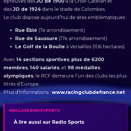
épreuves des
JO de 1900
à la Croix-Catelan et
des
JO de 1924
dans le stade de Colombes.
Le club dispose aujourd’hui de sites emblématiques :
Rue Éblé
(7e arrondissement)
Rue de Saussure
(17e arrondissement)
Le Golf de la Boulie
à Versailles (106 hectares)
Avec
14 sections sportives
,
plus de 6200
membres
,
140 salariés
, et
98 médailles
olympiques
, le RCF demeure l’un des clubs les plus
titrés d’Europe.
Plus d’informations :
www.racingclubdefrance.net
MAILLAGE RADIO SPORTS
À lire aussi sur Radio Sports