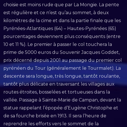
choisie est moins rude que par La Mongie. La pente
est régulière et ce n’est qu’au sommet, à deux
kilomètres de la cime et dans la partie finale que les
Pyrénées-Atlantiques (64) – Hautes-Pyrénées (65)
pourcentages deviennent plus conséquents (entre
10 et 11 %). Le premier à passer le col touchera la
prime de 5000 euros du Souvenir Jacques Goddet,
prix décerné depuis 2001 au passage du premier col
pyrénéen du Tour (généralement le Tourmalet). La
descente sera longue, très longue, tantôt roulante,
tantôt plus délicate en traversant les villages aux
routes étroites, bosselées et tortueuses dans la
vallée. Passage à Sainte-Marie de Campan, devant la
statue rappelant l’épopée d’Eugène Christophe et
de sa fourche brisée en 1913. Il sera l’heure de
reprendre les efforts vers le sommet de la