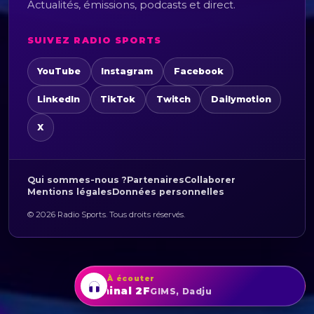
Actualités, émissions, podcasts et direct.
SUIVEZ RADIO SPORTS
YouTube
Instagram
Facebook
LinkedIn
TikTok
Twitch
Dailymotion
X
Qui sommes-nous ?
Partenaires
Collaborer
Mentions légales
Données personnelles
© 2026 Radio Sports. Tous droits réservés.
À écouter
Terminal 2F
GIMS, Dadju