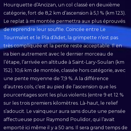
Hourquette d’Ancizan, un col classé en deuxième
catégorie, fort de 8,2 km d’ascension à 5,1 % (km 123).
Le replat à mi montée permettra aux plus éprouvés
de reprendre leur souffle. Coincée entre Le
Tourmalet et le Pla d’Adet, la grimpette n’est pas
très compliquée et la pente reste acceptable. Il en
ira bien autrement avec le dernier morceau de
l’étape, l’arrivée en altitude à Saint-Lary-Soulan (km
152). 10,6 km de montée, classée hors catégorie, avec
une pente moyenne de 7,9 %. A la différence
d’autres cols, c’est au pied de l’ascension que les
pourcentages sont les plus violents (entre 9 et 12 %
sur les trois premiers kilomètres. Là-haut, le relief
s’adoucit. Le vainqueur aura sans doute une pensée
affectueuse pour Raymond Poulidor, qui l’avait
emporté ici même il y a 50 ans. Il sera grand temps de