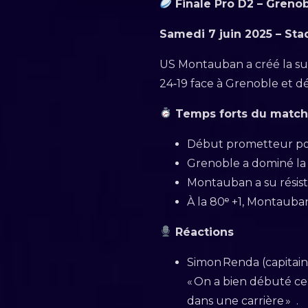
Finale Pro D2 – Greno
Samedi 7 juin 2025 – Sta
US Montauban a créé la sur
24‑19 face à Grenoble et d
Temps forts du matc
Début prometteur pou
Grenoble a dominé la s
Montauban a su résiste
À la 80ᵉ +1, Montauban
Réactions
Simon Renda (capitai
« On a bien débuté ce
dans une carrière » .