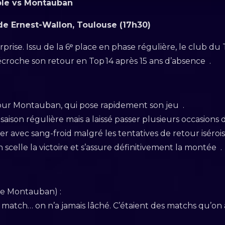
ble vs Montauban
de Ernest-Wallon, Toulouse (17h30)
prise. Issu de la 6ᵉ place en phase régulière, le club d
écroche son retour en Top 14 après 15 ans d’absence .
h
r Montauban, qui pose rapidement son jeu .
aison régulière mais a laissé passer plusieurs occasions d
r avec sang-froid malgré les tentatives de retour iséroi
 scelle la victoire et s’assure définitivement la montée .
ne Montauban) :
 match… on n’a jamais lâché. C’étaient des matchs qu’on 