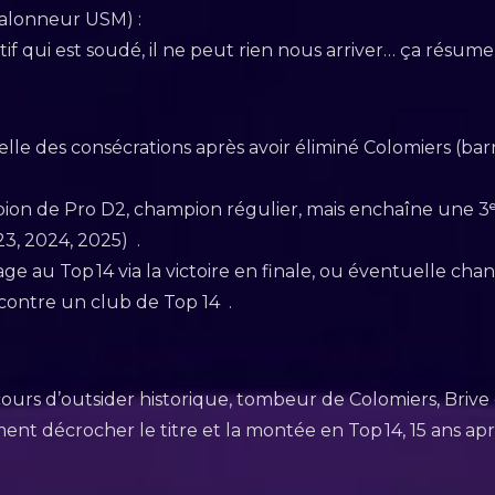
alonneur USM) :
if qui est soudé, il ne peut rien nous arriver… ça résume l
lle des consécrations après avoir éliminé Colomiers (bar
ion de Pro D2, champion régulier, mais enchaîne une 3ᵉ
3, 2024, 2025) .
age au Top 14 via la victoire en finale, ou éventuelle c
contre un club de Top 14 .
urs d’outsider historique, tombeur de Colomiers, Brive
nt décrocher le titre et la montée en Top 14, 15 ans apr