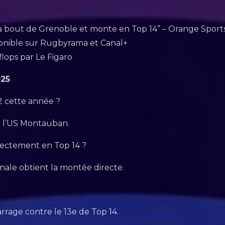
 bout de Grenoble et monte en Top 14” – Orange Spor
onible sur Rugbyrama et Canal+
flops par Le Figaro
025
2 cette année ?
e l’US Montauban.
ectement en Top 14 ?
nale obtient la montée directe.
rrage contre le 13e de Top 14.