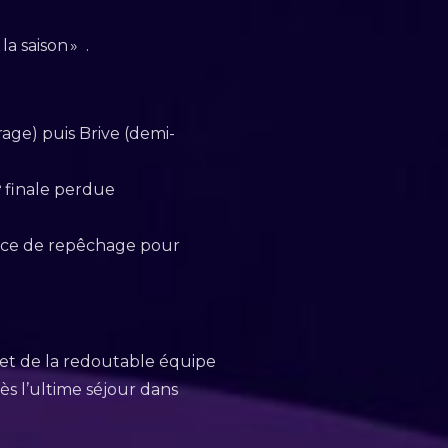
a saison » .
rage) puis Brive (demi-
 finale perdue
hance de repêchage pour
 et de la redoutable équipe
ès l’ultime séjour dans