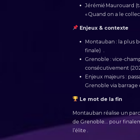
Jérémié Maurouard (t
« Quand on a le collect
Enjeux & contexte
Montauban : la plus be
finale) .
Grenoble : vice-champ
consécutivement (202
Enjeux majeurs : pass
Grenoble via barrage 
Le mot de la fin
Montauban réalise un parco
de Grenoble… pour finaleme
l’élite .