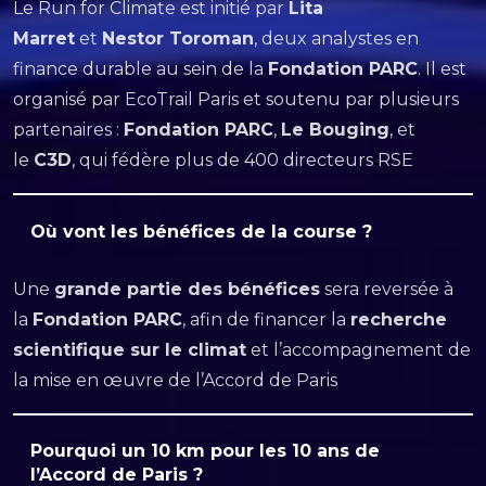
Le Run for Climate est initié par
Lita
Marret
et
Nestor Toroman
, deux analystes en
finance durable au sein de la
Fondation PARC
. Il est
organisé par EcoTrail Paris et soutenu par plusieurs
partenaires :
Fondation PARC
,
Le Bouging
, et
le
C3D
, qui fédère plus de 400 directeurs RSE
Où vont les bénéfices de la course ?
Une
grande partie des bénéfices
sera reversée à
la
Fondation PARC
, afin de financer la
recherche
scientifique sur le climat
et l’accompagnement de
la mise en œuvre de l’Accord de Paris
Pourquoi un 10 km pour les 10 ans de
l’Accord de Paris ?