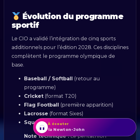
Évolution du programme
sportif
Le CIO a validé l’intégration de cinq sports
additionnels pour l’édition 2028. Ces disciplines
complètent le programme olympique de
base.
Baseball / Softball
(retour au
programme)
Cricket
(format T20)
Flag Football
(première apparition)
Lacrosse
(format Sixes)
Squash
(première apparition)
À écouter
Xanadu
Olivia Newton-John
Note technique :
Le pentathlon