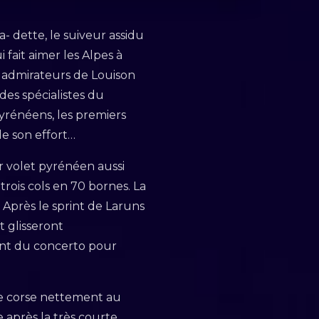
- dette, le suiveur assidu
ait aimer les Alpes à
et admirateurs de Louison
des spécialistes du
pyrénéens, les premiers
de son effort…
r volet pyrénéen aussi
trois cols en 70 bornes. La
 Après le sprint de Laruns
t glisseront
ent du concerto pour
 se corse nettement au
 après la très courte