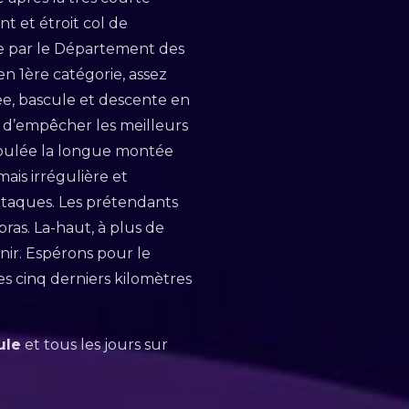
t et étroit col de
e par le Département des
en 1ère catégorie, assez
ée, bascule et descente en
t d’empêcher les meilleurs
 foulée la longue montée
ais irrégulière et
attaques. Les prétendants
bras. La-haut, à plus de
nir. Espérons pour le
s cinq derniers kilomètres
ule
et tous les jours sur