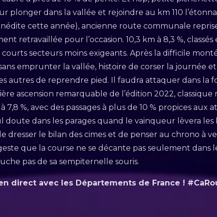
r plonger dans la vallée et rejoindre au km 110 l’étonnan
inédite cette année), ancienne route communale repris
t retravaillée pour l’occasion. 10,3 km à 8,3 %, classés 
courts secteurs moins exigeants. Après la difficile mont
ans emprunter la vallée, histoire de corser la journée e
les autres de reprendre pied. Il faudra attaquer dans la
ère ascension remarquable de l’édition 2022, classique m
 à 7,8 %, avec des passages à plus de 10 % propices aux 
nul doute dans les parages quand le vainqueur lèvera les 
de dresser le bilan des cimes et de penser au chrono à ve
geste que la course ne se décante pas seulement dans le
che pas de sa sempiternelle souris.
 en direct avec les Départements de France ! #CaRo