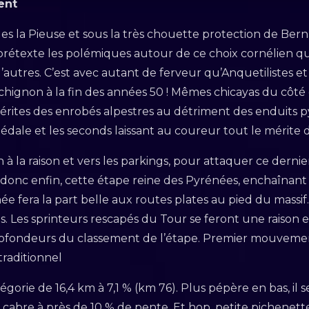
ent
s la Pieuse et sous la très chouette protection de Berna
texte les polémiques autour de ce choix cornélien qui f
d’autres. C’est avec autant de ferveur qu’Anquetilistes 
chignon à la fin des années 50 ! Mêmes chicayas du côté 
 mérites des enrobés alpestres au détriment des enduits 
édale et les seconds laissant au coureur tout le mérite 
 la raison et vers les parkings, pour attaquer ce dernie
à donc enfin, cette étape reine des Pyrénées, enchaînant 
ée fera la part belle aux routes plates au pied du massif.
és. Les sprinteurs rescapés du Tour se feront une raison e
rofondeurs du classement de l’étape. Premier mouvem
traditionnel
égorie de 16,4 km à 7,1 % (km 76). Plus pépère en bas, il
cabre à près de 10 % de pente. Et hop, petite pichenette