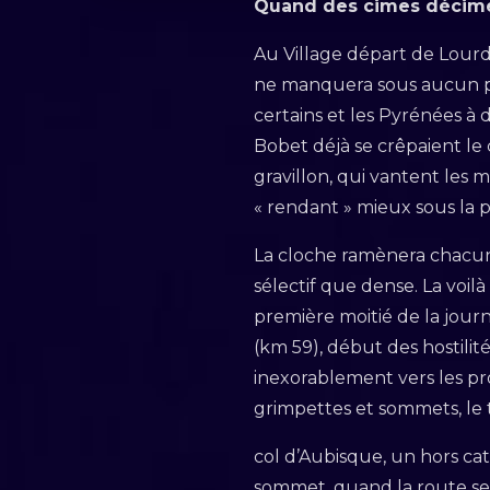
Quand des cimes décim
Au Village départ de Lourde
ne manquera sous aucun pré
certains et les Pyrénées à 
Bobet déjà se crêpaient le 
gravillon, qui vantent les
« rendant » mieux sous la p
La cloche ramènera chacun à
sélectif que dense. La voil
première moitié de la journ
(km 59), début des hostilit
inexorablement vers les p
grimpettes et sommets, le 
col d’Aubisque, un hors cat
sommet, quand la route se 