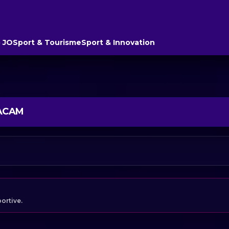
 JO
Sport & Tourisme
Sport & Innovation
TACAM
portive.