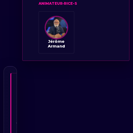
ANIMATEUR·RICE-S
Jérôme
Armand
«
I
l
y
a