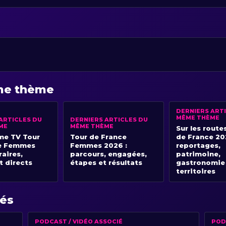
ême thème
DERNIERS ART
MÊME THÈME
ARTICLES DU
DERNIERS ARTICLES DU
ME
MÊME THÈME
Sur les route
e TV Tour
Tour de France
de France 20
e Femmes
Femmes 2026 :
reportages,
raires,
parcours, engagées,
patrimoine,
t directs
étapes et résultats
gastronomie
territoires
iés
PODCAST / VIDÉO ASSOCIÉ
POD