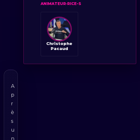
ANIMATEUR·RICE-S
Christophe
Pacaud
A
p
r
è
s
u
n