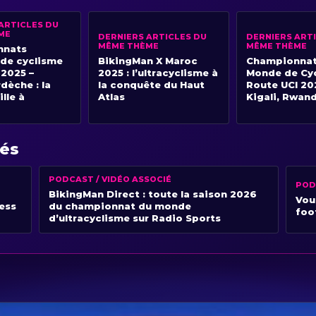
ARTICLES DU
ME
DERNIERS ARTICLES DU
DERNIERS ART
MÊME THÈME
MÊME THÈME
nnats
 de cyclisme
BikingMan X Maroc
Championnat
 2025 –
2025 : l’ultracyclisme à
Monde de Cyc
dèche : la
la conquête du Haut
Route UCI 20
lle à
Atlas
Kigali, Rwan
iés
PODCAST / VIDÉO ASSOCIÉ
POD
BikingMan Direct : toute la saison 2026
Vou
ness
du championnat du monde
foo
d’ultracyclisme sur Radio Sports