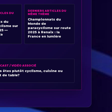
DERNIERS ARTICLES DU
ICLES DU
MÊME THÈME
Championnats du
s du
Monde de
lisme sur
paracyclisme sur route
25 —
2025 à Renaix : la
da
France en lumière
CAST / VIDÉO ASSOCIÉ
s êtes plutôt cyclisme, cuisine ou
t de table?