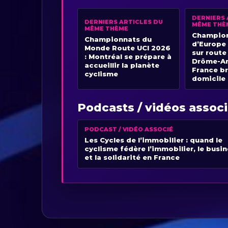
DERNIERS 
DERNIERS ARTICLES DU
MÊME THÈ
MÊME THÈME
Champio
Championnats du
d’Europe
Monde Route UCI 2026
sur route
: Montréal se prépare à
Drôme-Ar
accueillir la planète
France bri
cyclisme
domicile
Podcasts / vidéos assoc
PODCAST / VIDÉO ASSOCIÉ
Les Cycles de l’immobilier : quand le
cyclisme fédère l’immobilier, le busi
et la solidarité en France