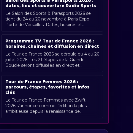
Salon des Sports & Parasports 2026 :
dates, lieu et couverture Radio Sports
Le Salon des Sports & Parasports 2026 se
tient du 24 au 26 novembre à Paris Expo
Porte de Versailles. Dates, horaires et
couverture Radio Sports.
Programme TV Tour de France 2026 :
horaires, chaînes et diffusion en direct
Le Tour de France 2026 se déroule du 4 au 26
juillet 2026. Les 21 étapes de la Grande
Boucle seront diffusées en direct et
gratuitement en France par France [...]
Tour de France Femmes 2026 :
parcours, étapes, favorites et infos
clés
Le Tour de France Femmes avec Zwift
2026 s’annonce comme l’édition la plus
ambitieuse depuis la renaissance de
l’épreuve. Organisée du 1er au 9 août 2026,
[...]