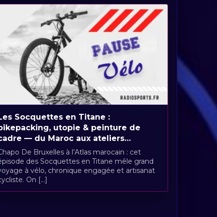
Les Socquettes en Titane :
bikepacking, utopie & peinture de
cadre — du Maroc aux ateliers
bruxellois
Chapo De Bruxelles à l’Atlas marocain : cet
épisode des Socquettes en Titane mêle grand
voyage à vélo, chronique engagée et artisanat
cycliste. On [...]