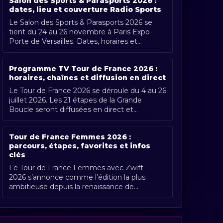
Salon des Sports & Parasports 2026 :
dates, lieu et couverture Radio Sports
Le Salon des Sports & Parasports 2026 se
tient du 24 au 26 novembre à Paris Expo
Porte de Versailles. Dates, horaires et
couverture Radio Sports.
Programme TV Tour de France 2026 :
horaires, chaînes et diffusion en direct
Le Tour de France 2026 se déroule du 4 au 26
juillet 2026. Les 21 étapes de la Grande
Boucle seront diffusées en direct et
gratuitement en France par France [...]
Tour de France Femmes 2026 :
parcours, étapes, favorites et infos
clés
Le Tour de France Femmes avec Zwift
2026 s’annonce comme l’édition la plus
ambitieuse depuis la renaissance de
l’épreuve. Organisée du 1er au 9 août 2026,
[...]