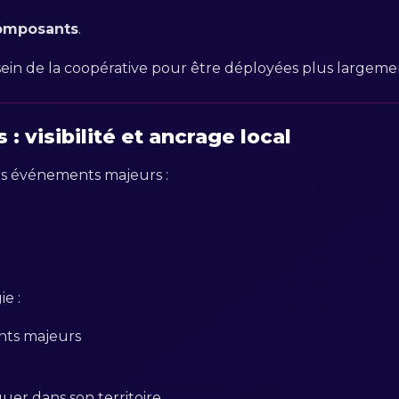
omposants
.
 sein de la coopérative pour être déployées plus largeme
: visibilité et ancrage local
rs événements majeurs :
e :
ents majeurs
uer dans son territoire.